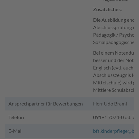
Zusätzliches:
Die Ausbildung endet
Abschlussprüfung in 
Pädagogik / Psycholo
Sozialpädagogische Pr
Bei einem Notendurch
besser und der Note 
Englisch (evtl. auch 
Abschlusszeugnis Ha
Mittelschule) wird gle
Mittlere Schulabschl
Ansprechpartner für Bewerbungen
Herr Udo Braml
Telefon
09191 7074-0 od. 7
E-Mail
bfs.kinderpflege@bsz