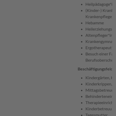
Heilpädagoge*in
(Kinder-) Krank
Krankenpfleger
Hebamme
Heilerziehungspf
Altenpfleger*in
Krankengymnast
Ergotherapeut*i
Besuch einer Fac
Berufsoberschul
Beschäftigungsfelde
Kindergärten, Ki
Kinderkrippen, 
Mittagsbetreuun
Behinderteneinr
Therapieeinrich
Kinderbetreuung 
Tagesmutter