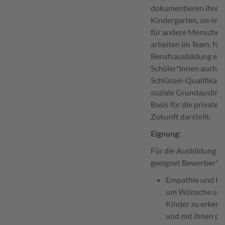
dokumentieren ihre 
Kindergarten, sie le
für andere Menschen
arbeiten im Team. Ne
Berufsausbildung erh
Schüler*innen auch e
Schlüssel-Qualifikati
soziale Grundausbildu
Basis für die private 
Zukunft darstellt.
Eignung:
Für die Ausbildung si
geeignet Bewerber*i
Empathie und Kon
um Wünsche und 
Kinder zu erkenn
und mit ihnen pä