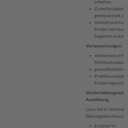
arbeiten.
Zuverlässigkeit,
gewissenhaft zu e
Geduld und Kons
Kinder mit beso
begleiten zu kön
Voraussetzungen:
mindestens erfol
Mittelschulabsch
gesundheitliche 
Praktikumsplatz 
Kindertagesstätt
Weiterbildungsmögli
Ausbildung:
(zum Teil in Verbindu
Bildungsabschluss)
Erzieher*in