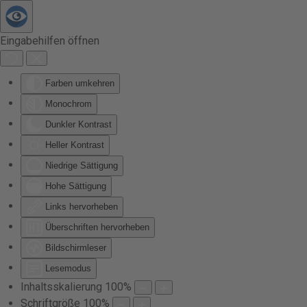
Zum Hauptinhalt springen
Eingabehilfen öffnen
Farben umkehren
Monochrom
Dunkler Kontrast
Heller Kontrast
Niedrige Sättigung
Hohe Sättigung
Links hervorheben
Überschriften hervorheben
Bildschirmleser
Lesemodus
Inhaltsskalierung
100
%
Schriftgröße
100
%