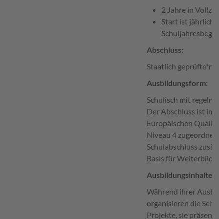
2 Jahre in Vollzei
Start ist jährlich
Schuljahresbegin
Abschluss:
Staatlich geprüfte*r 
Ausbildungsform:
Schulisch mit regelmä
Der Abschluss ist im
Europäischen Qualif
Niveau 4 zugeordnet.
Schulabschluss zusätz
Basis für Weiterbildu
Ausbildungsinhalte:
Während ihrer Ausbi
organisieren die Schü
Projekte, sie präsent