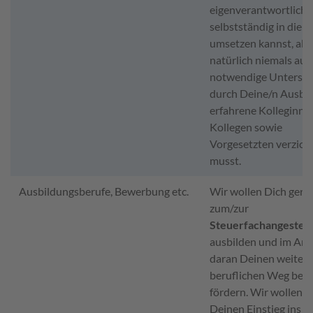
eigenverantwortlich 
selbstständig in die P
umsetzen kannst, abe
natürlich niemals auf 
notwendige Unterst
durch Deine/n Ausbild
erfahrene Kolleginne
Kollegen sowie
Vorgesetzten verzich
musst.
Ausbildungsberufe, Bewerbung etc.
Wir wollen Dich gern
zum/zur
Steuerfachangestell
ausbilden und im Ans
daran Deinen weiter
beruflichen Weg bei 
fördern. Wir wollen D
Deinen Einstieg ins