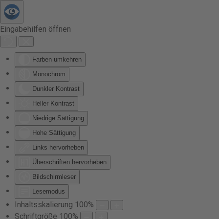
Zum Hauptinhalt springen
Eingabehilfen öffnen
Farben umkehren
Monochrom
Dunkler Kontrast
Heller Kontrast
Niedrige Sättigung
Hohe Sättigung
Links hervorheben
Überschriften hervorheben
Bildschirmleser
Lesemodus
Inhaltsskalierung
100
%
Schriftgröße
100
%