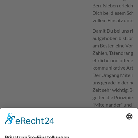
Berufsleben erleicht
Dich bei diesem Schri
vollem Einsatz unters
Damit Du bei uns rich
aufgehoben bist, brin
am Besten eine Vorlie
Zahlen, Tatendrang u
ehrliche und offene
kommunikative Art mi
Der Umgang Miteinan
uns gerade in der heu
Zeit sehr wichtig. Bei
gelten die Prinzipien
"Miteinander" und "
und Nehmen".
Aber auch Deine Krea
ist bei uns gefragt. U
unseren Auftritt im I