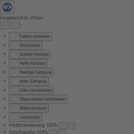
Zum Hauptinhalt springen
Eingabehilfen öffnen
Farben umkehren
Monochrom
Dunkler Kontrast
Heller Kontrast
Niedrige Sättigung
Hohe Sättigung
Links hervorheben
Überschriften hervorheben
Bildschirmleser
Lesemodus
Inhaltsskalierung
100
%
Schriftgröße
100
%