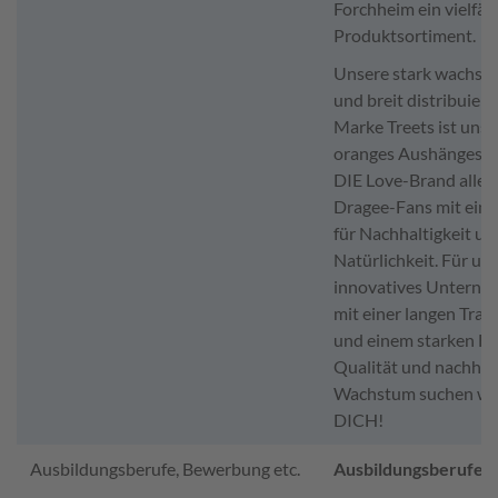
Forchheim ein vielfält
Produktsortiment.
Unsere stark wachse
und breit distribuiert
Marke Treets ist unse
oranges Aushängesch
DIE Love-Brand aller
Dragee-Fans mit ein
für Nachhaltigkeit un
Natürlichkeit. Für un
innovatives Untern
mit einer langen Trad
und einem starken Fo
Qualität und nachhal
Wachstum suchen wi
DICH!
Ausbildungsberufe, Bewerbung etc.
Ausbildungsberufe: