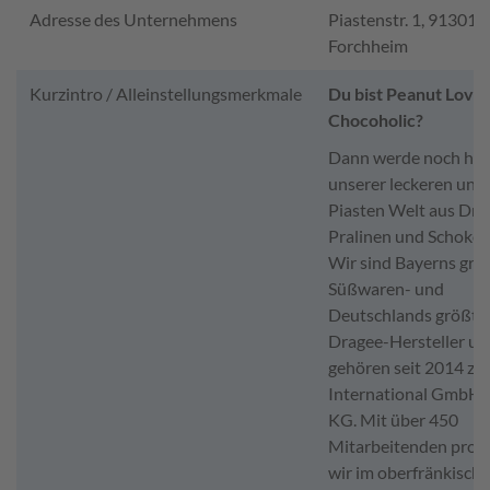
Adresse des Unternehmens
Piastenstr. 1, 91301
Forchheim
Kurzintro / Alleinstellungsmerkmale
Du bist Peanut Love
Chocoholic?
Dann werde noch heut
unserer leckeren und
Piasten Welt aus Dra
Pralinen und Schokol
Wir sind Bayerns grö
Süßwaren- und
Deutschlands größte
Dragee-Hersteller un
gehören seit 2014 zur
International GmbH 
KG. Mit über 450
Mitarbeitenden prod
wir im oberfränkisch