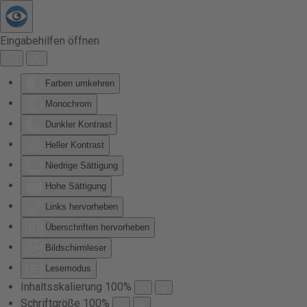
Zum Hauptinhalt springen
Eingabehilfen öffnen
Farben umkehren
Monochrom
Dunkler Kontrast
Heller Kontrast
Niedrige Sättigung
Hohe Sättigung
Links hervorheben
Überschriften hervorheben
Bildschirmleser
Lesemodus
Inhaltsskalierung
100
%
Schriftgröße
100
%