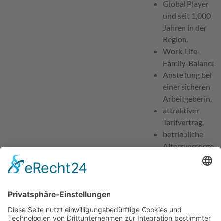
Global Player
und seit 1.000
Jahren in der
Region,
Work-Life-
Family-Balance,
Anstellung bei
einer sicheren
Arbeitgeberin,
attraktiver
Tarifvertrag,
betriebliche
Altersvorsorge.
Ansprechpartner für Bewerbungen
Herr Tobias Löffler /
Frau Monika Poles
Telefon
0951 502 22 31