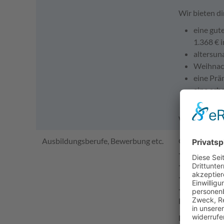
Wir bieten di
eine gut
1.368 € 
altersun
Weihnach
eine Prä
eine arb
gute Cha
Weitere Einb
Ausbildungsberufe, Bewerbung etc.
Grundsätzlich
- lndustriek
- Elektronik
- Umwelttec
- Fachangest
Einwöchige Sc
Für Septembe