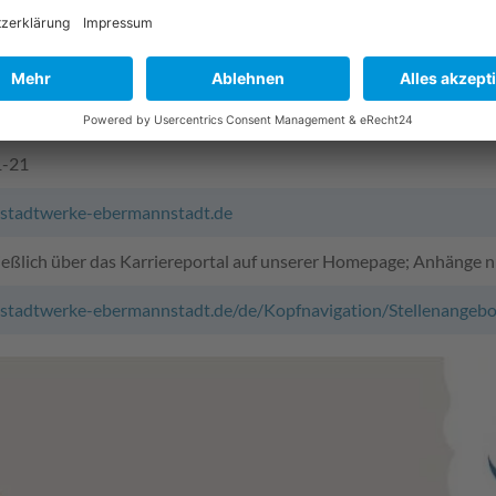
ellter für Bäderbetriebe
hnologe für Wasserversorgung
er für Betriebstechnik
ina Donaubauer
1-21
tadtwerke-ebermannstadt.de
ließlich über das Karriereportal auf unserer Homepage; Anhänge 
stadtwerke-ebermannstadt.de/de/Kopfnavigation/Stellenangebo