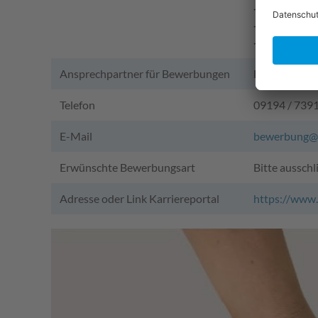
- Fachangest
- Umwelttec
- Elektronik
Ansprechpartner für Bewerbungen
Frau Kathar
Telefon
09194 / 739
E-Mail
bewerbung@s
Erwünschte Bewerbungsart
Bitte aussch
Adresse oder Link Karriereportal
https://www.