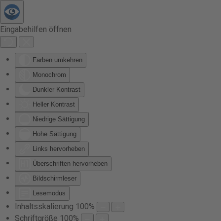
Zum Hauptinhalt springen
Eingabehilfen öffnen
Farben umkehren
Monochrom
Dunkler Kontrast
Heller Kontrast
Niedrige Sättigung
Hohe Sättigung
Links hervorheben
Überschriften hervorheben
Bildschirmleser
Lesemodus
Inhaltsskalierung
100
%
Schriftgröße
100
%