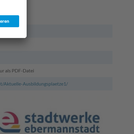
nur als PDF-Datei
t/Aktuelle-Ausbildungsplaetze1/