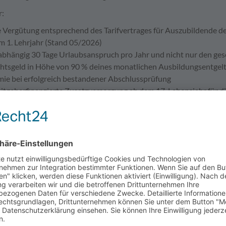
r:
e Vergütung entsprechend des Tarifvertrages für Auszubildende d
im 1. Lehrjahr (Stand 05/2026)
abhängig 30 Tage Urlaubsanspruch pro Jahr und nicht nur den ge
tsgeld in Höhe von 90 % deines monatlichen Ausbildungsentgel
mie bei erfolgreich bestandener Abschlussprüfung
eitgeberfinanzierte Zusatzversorgung ab dem 17. Lebensjahr für d
ncen auf die Übernahme in ein Arbeitsverhältnis nach der Ausbil
licke erhältst du auf unserem lndeed-Profil unter "Stadtwerke E
 bilden wir folgende Berufe aus (jeweils m/w/d)
aufmann
er für Betriebstechnik
hnologe für Wasserversorgung
ellter für Bäderbetriebe
hnupperpraktika für alle Ausbildungsberufe möglich; Anfragen hie
r 2027 bieten wir noch folgende Ausbildungsplätze (jeweils m/w/