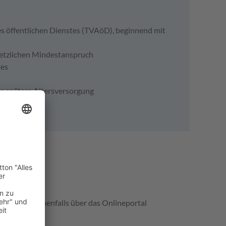
es öffentlichen Dienstes (TVAöD), beginnend mit
setzlichen Mindestanspruch
tes
ie spätere Altersversorgung
dung
bermannstadt"
rfür bitte ebenfalls über das Onlineportal
d) an