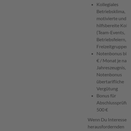
Kollegiales
Betriebsklima,
motivierte und
hilfsbereite Koll
(Team-Events,
Betriebsfeiern, Sp
Freizeitgruppen)
Notenbonus bis 
€ / Monat je nac
Jahreszeugnis, m
Notenbonus
übertarifliche
Vergütung
Bonus für
Abschlussprüfung
500 €
Wenn Du Interesse an
herausfordernden