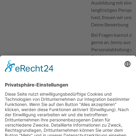
Ausbildung mit einer
langfristigen Perspek
hast, freuen wir uns a
Deine Bewerbung
Bei Fragen kannst du 
gerne an Jenny aus d
Personalabteilung w
Telefonnummer: 091
(Sprachwahltaste 1)
oder
bewerbung@vier
Ansprechpartner für Bewerbungen
Jennifer Vierling
Telefon
09194 970
(Sprachwahltaste 1)
E-Mail
bewerbung@vimatec
Erwünschte Bewerbungsart
vollständige Unterla