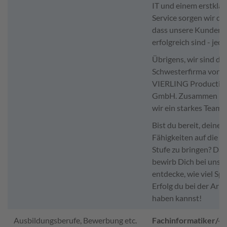
IT und einem erstklas
Service sorgen wir daf
dass unsere Kunden
erfolgreich sind - jed
Übrigens, wir sind die
Schwesterfirma von
VIERLING Productio
GmbH. Zusammen bi
wir ein starkes Team.
Bist du bereit, deine
Fähigkeiten auf die n
Stufe zu bringen? Da
bewirb Dich bei uns 
entdecke, wie viel Sp
Erfolg du bei der Arbe
haben kannst!
Ausbildungsberufe, Bewerbung etc.
Fachinformatiker/-in