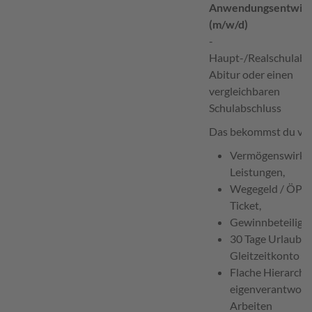
Anwendungsentwick
(m/w/d)
-
Haupt-/Realschulabsc
Abitur oder einen
vergleichbaren
Schulabschluss
Das bekommst du von
Vermögenswirk
Leistungen,
Wegegeld / ÖPN
Ticket,
Gewinnbeteiligu
30 Tage Urlaub,
Gleitzeitkonto
Flache Hierarchie
eigenverantwortl
Arbeiten