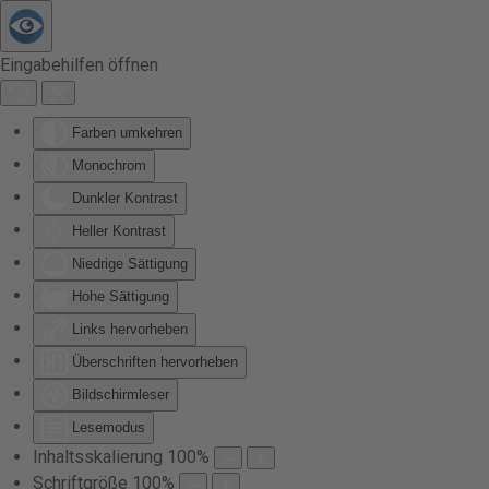
Zum Hauptinhalt springen
Eingabehilfen öffnen
Farben umkehren
Monochrom
Dunkler Kontrast
Heller Kontrast
Niedrige Sättigung
Hohe Sättigung
Links hervorheben
Überschriften hervorheben
Bildschirmleser
Lesemodus
Inhaltsskalierung
100
%
Schriftgröße
100
%