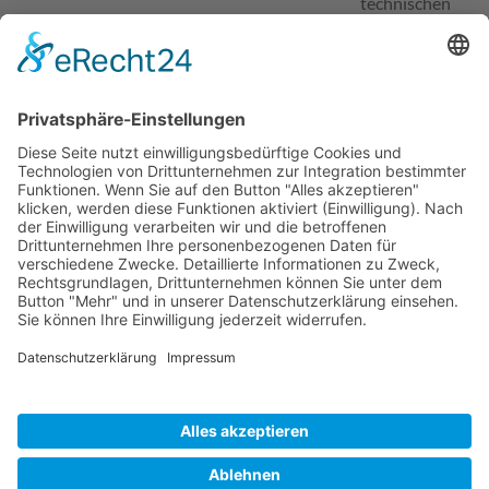
technischen
Aufgaben hast u
ebenfalls gute
Deutschkenntnis
hast, besuche
unsere Website.
Ansprechpartner für Bewerbungen
Florian Fischer
Telefon
09192/928244
E-Mail
bewerbung@elektron
systeme.de
Erwünschte Bewerbungsart
Karriereportal auf de
Website
Veranstalter und Organisator: Landkreis Forchheim |