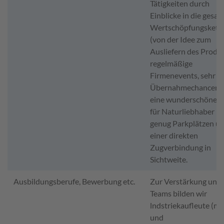
Tätigkeiten durch
Einblicke in die gesa
Wertschöpfungskett
(von der Idee zum
Ausliefern des Produk
regelmäßige
Firmenevents, sehr g
Übernahmechancen 
eine wunderschöne L
für Naturliebhaber mi
genug Parkplätzen u
einer direkten
Zugverbindung in
Sichtweite.
Ausbildungsberufe, Bewerbung etc.
Zur Verstärkung unse
Teams bilden wir
lndstriekaufleute (m
und