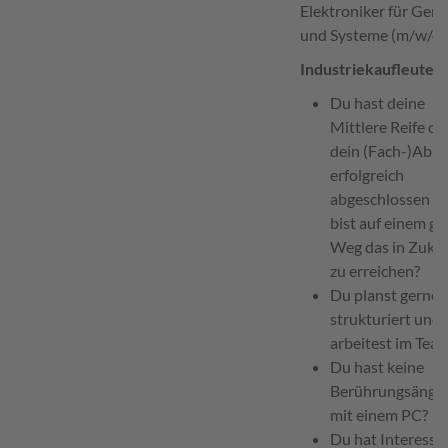
Elektroniker für Gerä
und Systeme (m/w/d) 
Industriekaufleute:
Du hast deine
Mittlere Reife od
dein (Fach-)Abit
erfolgreich
abgeschlossen o
bist auf einem g
Weg das in Zuku
zu erreichen?
Du planst gerne
strukturiert und
arbeitest im Tea
Du hast keine
Berührungsängs
mit einem PC?
Du hat Interesse