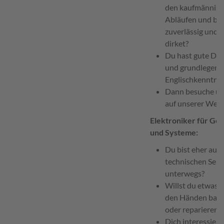
den kaufmännis
Abläufen und bis
zuverlässig und
dirket?
Du hast gute De
und grundlegend
Englischkenntnis
Dann besuche u
auf unserer Webs
Elektroniker für Ger
und Systeme:
Du bist eher auf 
technischen Seit
unterwegs?
Willst du etwas 
den Händen bau
oder reparieren?
Dich interessiert,