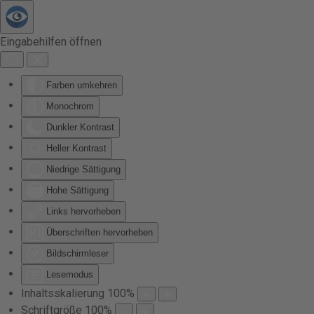
Zum Hauptinhalt springen
Eingabehilfen öffnen
Farben umkehren
Monochrom
Dunkler Kontrast
Heller Kontrast
Niedrige Sättigung
Hohe Sättigung
Links hervorheben
Überschriften hervorheben
Bildschirmleser
Lesemodus
Inhaltsskalierung
100
%
Schriftgröße
100
%