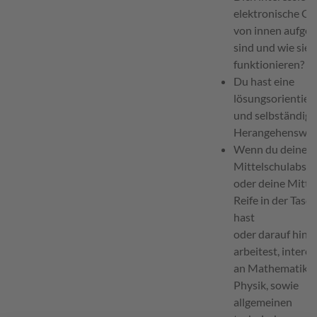
elektronische Ge
von innen aufge
sind und wie sie
funktionieren?
Du hast eine
lösungsorientier
und selbständige
Herangehenswei
Wenn du deinen
Mittelschulabsch
oder deine Mittl
Reife in der Tasc
hast
oder darauf hin
arbeitest, interes
an Mathematik 
Physik, sowie
allgemeinen