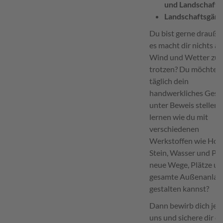
und Landschafts
Landschaftsgärt
Du bist gerne drauße
es macht dir nichts au
Wind und Wetter zu
trotzen? Du möchtes
täglich dein
handwerkliches Gesc
unter Beweis stellen 
lernen wie du mit
verschiedenen
Werkstoffen wie Holz
Stein, Wasser und Pf
neue Wege, Plätze u
gesamte Außenanlag
gestalten kannst?
Dann bewirb dich jetz
uns und sichere dir d