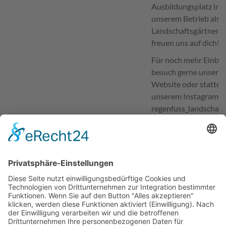
Ausbildungsplatz in
unserem Betrieb als
Landschaftsgärtner/i
freuen uns auf dich!
Für noch mehr Einblic
besuch gerne unser
Website oder statte
unserem Instagram-Pr
regenfuss_landschaf
einen Besuch ab.
Ansprechpartner für Bewerbungen
Anna Regenfuß
Telefon
09131-5338290
E-Mail
bewerbung@regenfus
Erwünschte Bewerbungsart
Bewerbungsformular 