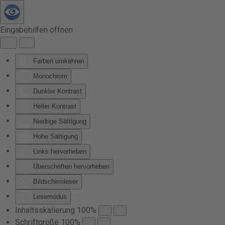
Zum Hauptinhalt springen
Eingabehilfen öffnen
Farben umkehren
Monochrom
Dunkler Kontrast
Heller Kontrast
Niedrige Sättigung
Hohe Sättigung
Links hervorheben
Überschriften hervorheben
Bildschirmleser
Lesemodus
Inhaltsskalierung
100
%
Schriftgröße
100
%