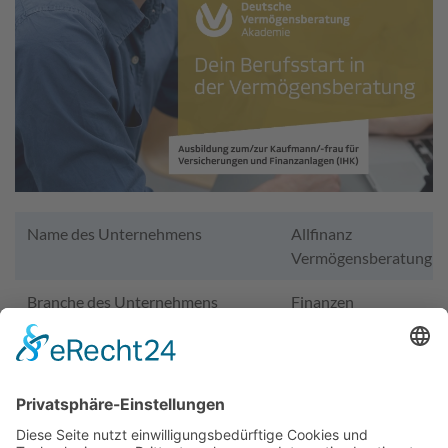
Name des Unternehmens
Allfinanz
Vermögensberatung
Branche des Unternehmens
Finanzen
Homepage des Unternehmens
https://www.dvag-
karriere.de/#stefan.sze
Adresse des Unternehmens
Marktplatz 18 · 91301
Forchheim