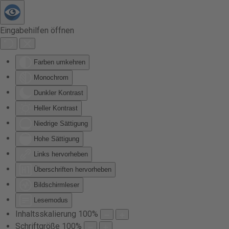
Zum Hauptinhalt springen
Eingabehilfen öffnen
Farben umkehren
Monochrom
Dunkler Kontrast
Heller Kontrast
Niedrige Sättigung
Hohe Sättigung
Links hervorheben
Überschriften hervorheben
Bildschirmleser
Lesemodus
Inhaltsskalierung
100
%
Schriftgröße
100
%