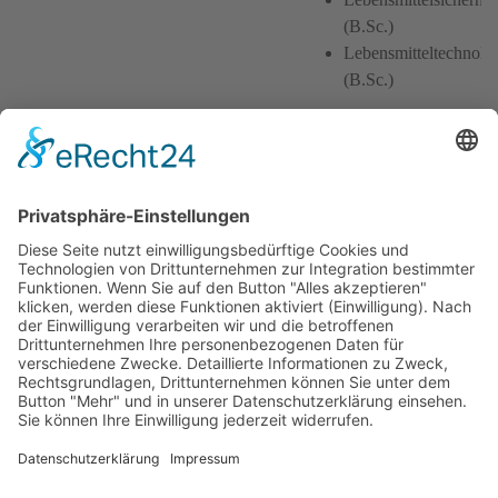
(B.Sc.)
Lebensmitteltechnolo
(B.Sc.)
Für mehr Informationen
besuche uns gerne auf
unserer Homepage
www.piasten.de
Wir freuen uns auf Dich
Ansprechpartner für Bewerbungen
Claudia Zirnsack
Telefon
09191-611 180
E-Mail
karriere@piasten.de
Erwünschte Bewerbungsart
E-Mail