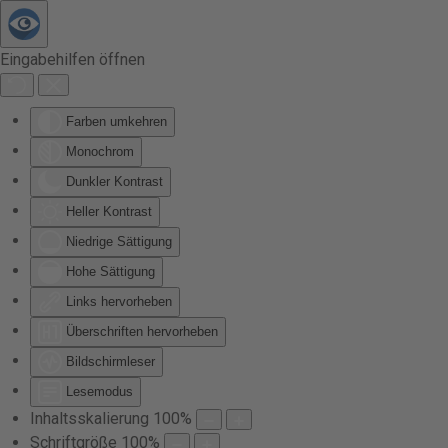
Zum Hauptinhalt springen
Eingabehilfen öffnen
Farben umkehren
Monochrom
Dunkler Kontrast
Heller Kontrast
Niedrige Sättigung
Hohe Sättigung
Links hervorheben
Überschriften hervorheben
Bildschirmleser
Lesemodus
Inhaltsskalierung
100
%
Schriftgröße
100
%