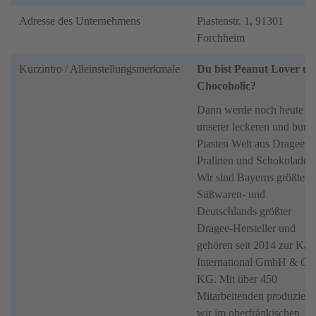
Adresse des Unternehmens
Piastenstr. 1, 91301
Forchheim
Kurzintro / Alleinstellungsmerkmale
Du bist Peanut Lover u
Chocoholic?
Dann werde noch heute Te
unserer leckeren und bunt
Piasten Welt aus Dragees,
Pralinen und Schokolade.
Wir sind Bayerns größter
Süßwaren- und
Deutschlands größter
Dragee-Hersteller und
gehören seit 2014 zur Katj
International GmbH & Co
KG. Mit über 450
Mitarbeitenden produziere
wir im oberfränkischen