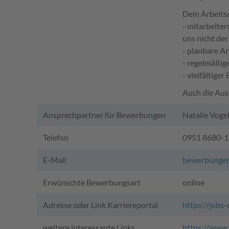
Dein Arbeits
- mitarbeiter
uns nicht de
- planbare A
- regelmäßig
- vielfältige
Auch die Ausb
Ansprechpartner für Bewerbungen
Natalie Voge
Telefon
0951 8680-
E-Mail
bewerbunge
Erwünschte Bewerbungsart
online
Adresse oder Link Karriereportal
https://jobs-
weitere interessante Links
https://www.