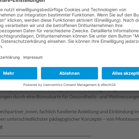
einen zukunftsfähigen, vielseitigen und sinnvollen Beruf, in dem
imatort oder in der näheren Umgebung? Die Diakonie Bamberg-Fo
uung.
 Bamberg-Forchheim bietet zukünftigen Kinderpfleger_innen und Er
ng zu absolvieren. Wir sind Träger von Krippen, Kindergärten und
e im Landkreis Forchheim. In all unseren Kitas kannst Du Praktik
ufspraktikum, das sogenannte Anerkennungsjahr, absolvieren.
ieten:
vergütung nach Tarif (AVR – Bayern)
aub, plus zusätzliche freie Tage (Buß- und Bettag, Heilig Abend und
ungen durch eine Bonuskarte für Gesundheits- und Wellnessangebo
rechpartner_innen, fachlich fundierte Anleitung und Einbindung i
en unterschiedlichster pädagogischer Konzepte – von Montessori ü
ng
_________________________________________________