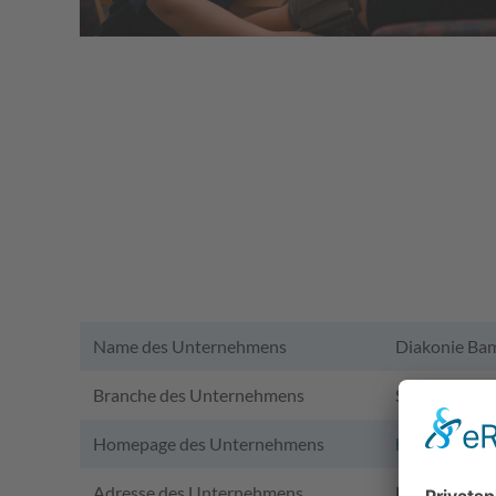
Name des Unternehmens
Diakonie Ba
Branche des Unternehmens
Soziales / Ge
Homepage des Unternehmens
https://www
Adresse des Unternehmens
Heinrichsdam