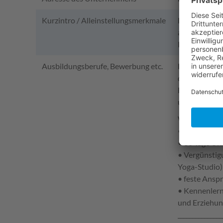
Kurzintro / Alleinstellungsmerkmale
Du möchtest 
an Deinem He
Kinderbetre
Ausbildungsberufe, Bewerbung etc.
Die Diakonie
der Ausbildu
Bamberg sowi
und Dein Ber
Was wir Dir b
• Praktikums
• 30 Tage Url
• Vergünstig
Yoga-Studio)
• feste Ansp
• Kennenlern
und Erziehu
_______________