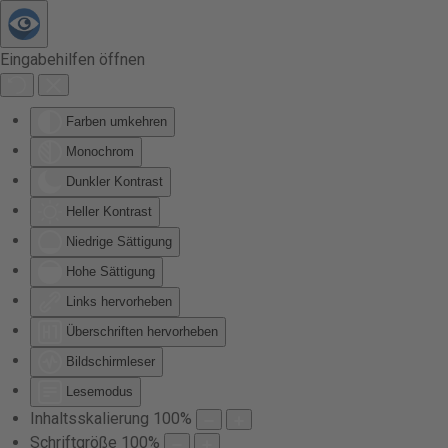
Zum Hauptinhalt springen
Eingabehilfen öffnen
Farben umkehren
Monochrom
Dunkler Kontrast
Heller Kontrast
Niedrige Sättigung
Hohe Sättigung
Links hervorheben
Überschriften hervorheben
Bildschirmleser
Lesemodus
Inhaltsskalierung
100
%
Schriftgröße
100
%