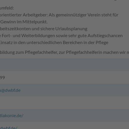
umfeld:
orientierter Arbeitgeber: Als gemeinnütziger Verein steht für
r Gewinn im Mittelpunkt.
rbeitszeitkonten und sichere Urlaubsplanung
e Fort- und Weiterbildungen sowie sehr gute Aufstiegschancen
r Einsatz in den unterschiedlichen Bereichen in der Pflege
ildung zum Pflegefachhelfer, zur Pflegefachhelferin machen wir m
l
199
n@dwbf.de
diakonie.de/
dwbf.de/