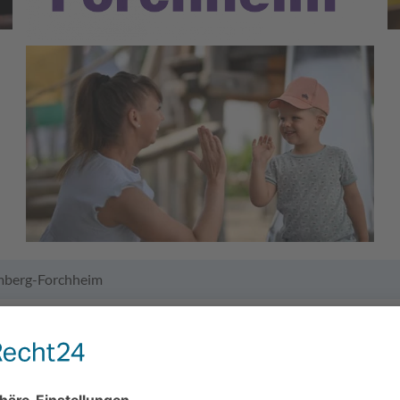
mberg-Forchheim
sundheit bzw. Pflege
.dwbf.de
m 46, 96047 Bamberg (Sitz Geschäftsstelle)