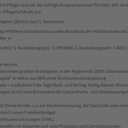
ich Pflege sind wir der richtige Ansprechpartner für Dich: Wir s
r Pflegefachkraft aus.
eginn: jährlich zum 1. September
g: Mittlerer Schulabschluss oder Abschluss der Mittelschule und 
fer_in
utto): 1. Ausbildungsjahr: 1.398,88 €, 2. Ausbildungsjahr: 1.468,
e bei uns:
 bei einem großen Arbeitgeber in der Region mit 100% Übernahm
sgeld“ in Höhe von 80% einer Bruttomonatsvergütung
aub + zusätzliche freie Tage (Buß- und Bettag, Heilig Abend, Silvest
ungen durch eine Bonuskarte für Gesundheits- und Wellnessangebo
ür Deine Kinder, u.a. zur Kinderbetreuung, der Nachhilfe oder de
durch unser Familienbudget
wirksame Leistungen (VWL)
Benefits mit Rabatten auf viele Produkte und Dienstleistungen