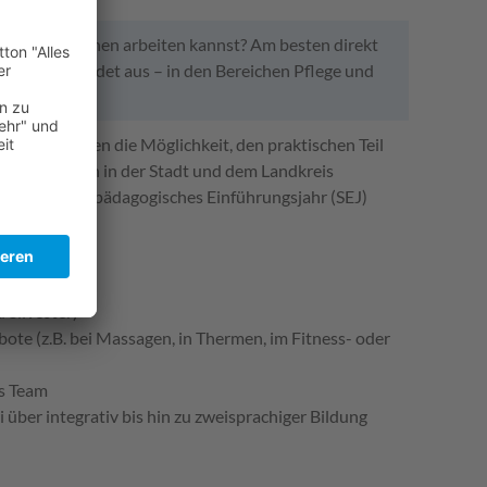
 Du mit Menschen arbeiten kannst? Am besten direkt
rchheim bildet aus – in den Bereichen Pflege und
zieher_innen die Möglichkeit, den praktischen Teil
 Kinderhorten in der Stadt und dem Landkreis
a, Dein Sozialpädagogisches Einführungsjahr (SEJ)
 Silvester)
te (z.B. bei Massagen, in Thermen, im Fitness- oder
ns Team
ber integrativ bis hin zu zweisprachiger Bildung