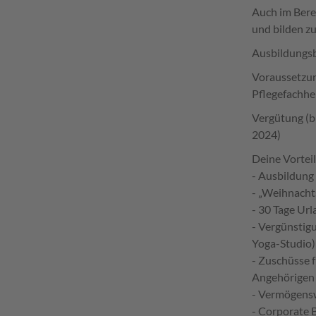
Auch im Bere
und bilden zu
Ausbildungsb
Voraussetzun
Pflegefachhel
Vergütung (br
2024)
Deine Vorteil
- Ausbildung
- „Weihnacht
- 30 Tage Url
- Vergünstig
Yoga-Studio)
- Zuschüsse f
Angehörigen 
- Vermögens
- Corporate 