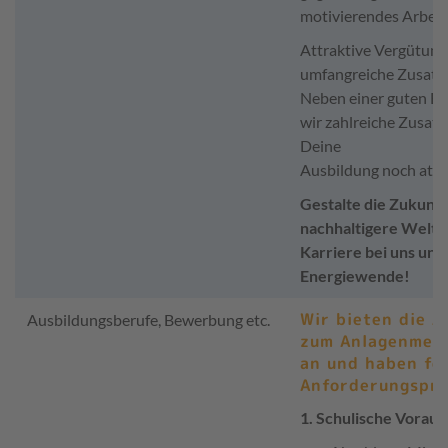
motivierendes Arbeit
Attraktive Vergütung
umfangreiche Zusatzl
Neben einer guten Be
wir zahlreiche Zusatz
Deine
Ausbildung noch attr
Gestalte die Zukunft
nachhaltigere Welt!
Karriere bei uns und
Energiewende!
Wir bieten die A
Ausbildungsberufe, Bewerbung etc.
zum
Anlagenmech
an und haben fo
Anforderungspro
1. Schulische Vorau