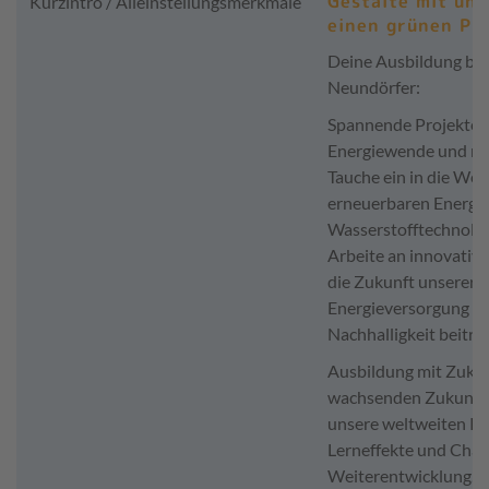
Gestalte mit un
Kurzintro / Alleinstellungsmerkmale
einen grünen Pl
Deine Ausbildung be
Neundörfer:
Spannende Projekte i
Energiewende und mit
Tauche ein in die Wel
erneuerbaren Energi
Wasserstofftechnolog
Arbeite an innovative
die Zukunft unserer
Energieversorgung si
Nachhalligkeit beitra
Ausbildung mit Zukun
wachsenden Zukunfts
unsere weltweiten Pr
Lerneffekte und Chan
Weiterentwicklung. D