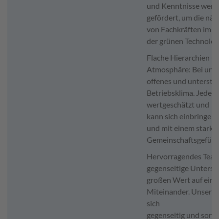
und Kenntnisse werde
gefördert, um die nä
von Fachkräften im B
der grünen Technolog
Flache Hierarchien un
Atmosphäre: Bei uns 
offenes und unterstü
Betriebsklima. Jeder 
wertgeschätzt und
kann sich einbringen
und mit einem starke
Gemeinschaftsgefühl
Hervorragendes Team
gegenseitige Unterst
großen Wert auf ein p
Miteinander. Unser T
sich
gegenseitig und sorgt 