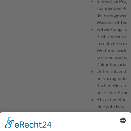
Innovative Projek
spannenden Proj
der Energiewend
Wasserstofftechn
Entwicklungsmög
Profitiere von u
Lerneffekten und
Weiterentwicklu
in einem wachse
Zukunftsmarkt.
Unterstützendes 
hervorragendes B
flachen Hierarch
herzlicher Atmos
Attraktive Kondi
eine gute Bezahl
Zusatzleistungen
Bist Du bereit, geme
der Zukunft zu arbei