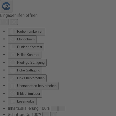
Zum Hauptinhalt springen
Eingabehilfen öffnen
Farben umkehren
Monochrom
Dunkler Kontrast
Heller Kontrast
Niedrige Sättigung
Hohe Sättigung
Links hervorheben
Überschriften hervorheben
Bildschirmleser
Lesemodus
Inhaltsskalierung
100
%
Schriftgröße
100
%