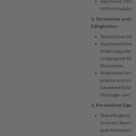
Abschluss: Minde
Mittelschulabsch
2. Technische und h
Fähigkeiten:
Technisches Inte
Handwerkliches 
Erfahrung oder I
Umgang mit Wer
Maschinen.
Praktische Fertig
präzise und sorgf
handwerkliches G
Montage- und Re
3. Persönliche Eigen
Teamfähigkeit: Fä
in einem Team zu
gute Kommunikat