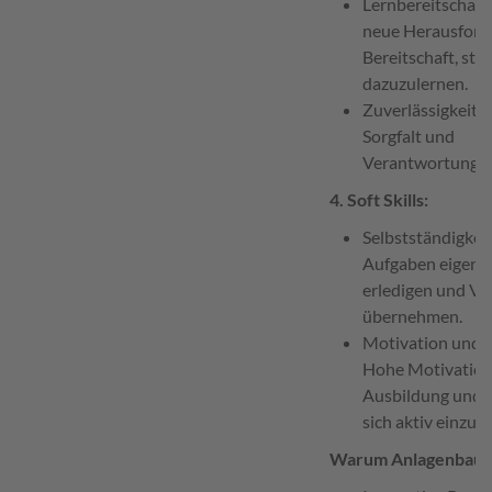
Lernbereitschaft:
neue Herausford
Bereitschaft, stä
dazuzulernen.
Zuverlässigkeit: 
Sorgfalt und
Verantwortungsb
4. Soft Skills:
Selbstständigkeit
Aufgaben eigenst
erledigen und V
übernehmen.
Motivation und 
Hohe Motivation 
Ausbildung und d
sich aktiv einzub
Warum Anlagenbau 