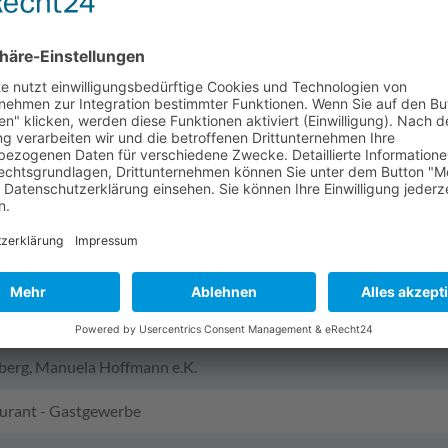
berg, Manuela Hoffmann e.K.
aurant - Gastgewerbe