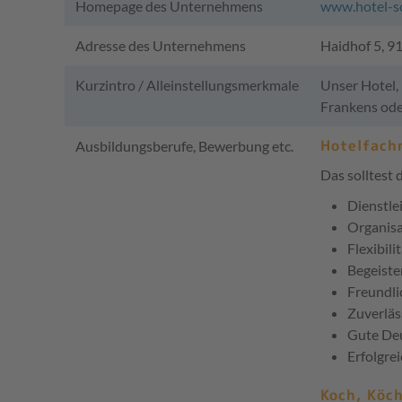
Homepage des Unternehmens
www.hotel-s
Adresse des Unternehmens
Haidhof 5, 9
Kurzintro / Alleinstellungsmerkmale
Unser Hotel,
Frankens oder
Hotelfach
Ausbildungsberufe, Bewerbung etc.
Das solltest 
Dienstle
Organisa
Flexibili
Begeiste
Freundli
Zuverläs
Gute Deu
Erfolgre
Koch, Köc