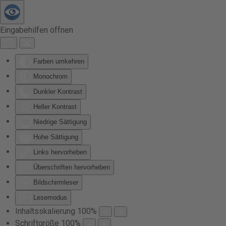
Zum Hauptinhalt springen
Eingabehilfen öffnen
Farben umkehren
Monochrom
Dunkler Kontrast
Heller Kontrast
Niedrige Sättigung
Hohe Sättigung
Links hervorheben
Überschriften hervorheben
Bildschirmleser
Lesemodus
Inhaltsskalierung
100
%
Schriftgröße
100
%