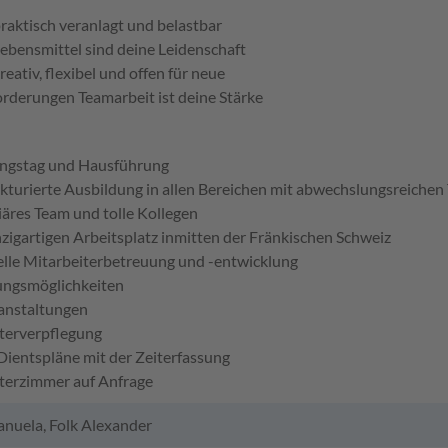
praktisch veranlagt und belastbar
Lebensmittel sind deine Leidenschaft
reativ, flexibel und offen für neue
rderungen Teamarbeit ist deine Stärke
ungstag und Hausführung
ukturierte Ausbildung in allen Bereichen mit abwechslungsreichen 
liäres Team und tolle Kollegen
nzigartigen Arbeitsplatz inmitten der Fränkischen Schweiz
elle Mitarbeiterbetreuung und -entwicklung
ungsmöglichkeiten
anstaltungen
terverpflegung
 Dientspläne mit der Zeiterfassung
terzimmer auf Anfrage
nuela, Folk Alexander