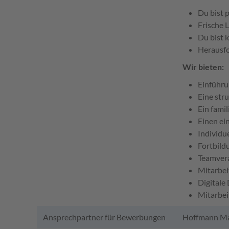
Du bist 
Frische 
Du bist k
Herausfo
Wir bieten:
Einführ
Eine str
Ein fami
Einen ei
Individu
Fortbild
Teamver
Mitarbei
Digitale
Mitarbei
Ansprechpartner für Bewerbungen
Hoffmann Ma