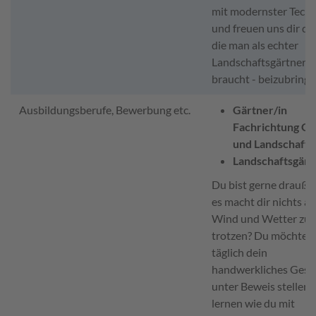
mit modernster Techn
und freuen uns dir die
die man als echter
Landschaftsgärtner
braucht - beizubringe
Ausbildungsberufe, Bewerbung etc.
Gärtner/in
Fachrichtung Ga
und Landschafts
Landschaftsgärt
Du bist gerne drauße
es macht dir nichts au
Wind und Wetter zu
trotzen? Du möchtes
täglich dein
handwerkliches Gesc
unter Beweis stellen 
lernen wie du mit