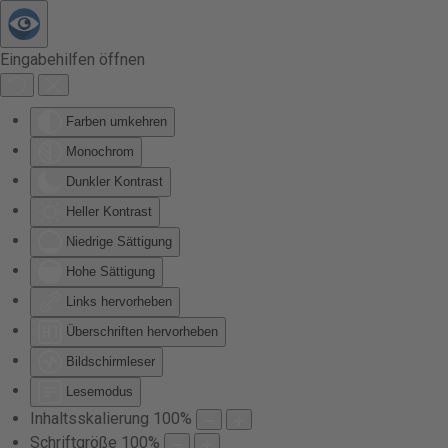
Zum Hauptinhalt springen
Eingabehilfen öffnen
Farben umkehren
Monochrom
Dunkler Kontrast
Heller Kontrast
Niedrige Sättigung
Hohe Sättigung
Links hervorheben
Überschriften hervorheben
Bildschirmleser
Lesemodus
Inhaltsskalierung
100
%
Schriftgröße
100
%