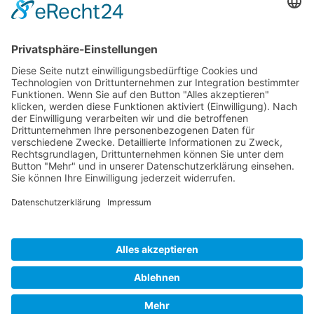
Ansprechpartner für Bewerbungen
Anna Regenfuß
Telefon
09131-5338290
E-Mail
bewerbung@regenfus
Erwünschte Bewerbungsart
Bewerbungsformular 
der Website oder per
Mail
Adresse oder Link Karriereportal
weitere interessante Links
Veranstalter und Organisator: Landkreis Forchheim |
Partner: Netzwerk SchuleWirtschaft Forchheim
Impressum
·
Datenschutz
·
Cookie-Einstellungen