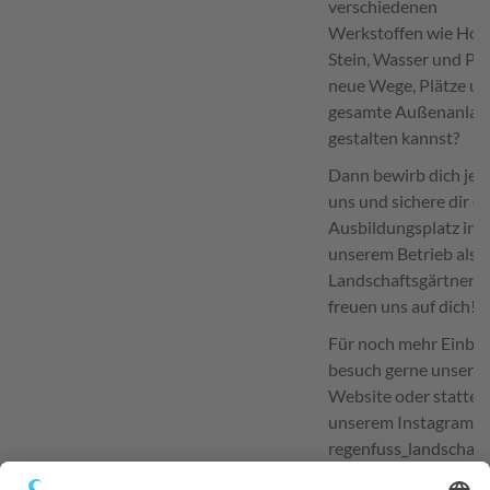
verschiedenen
Werkstoffen wie Holz
Stein, Wasser und Pf
neue Wege, Plätze u
gesamte Außenanlag
gestalten kannst?
Dann bewirb dich jetz
uns und sichere dir d
Ausbildungsplatz in
unserem Betrieb als
Landschaftsgärtner/i
freuen uns auf dich!
Für noch mehr Einblic
besuch gerne unser
Website oder statte
unserem Instagram-Pr
regenfuss_landschaf
einen Besuch ab.