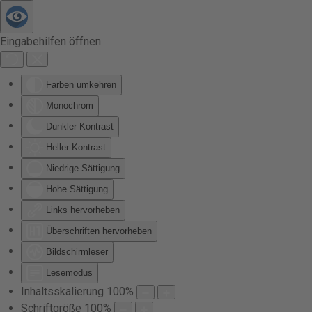
Zum Hauptinhalt springen
Eingabehilfen öffnen
Farben umkehren
Monochrom
Dunkler Kontrast
Heller Kontrast
Niedrige Sättigung
Hohe Sättigung
Links hervorheben
Überschriften hervorheben
Bildschirmleser
Lesemodus
Inhaltsskalierung
100
%
Schriftgröße
100
%