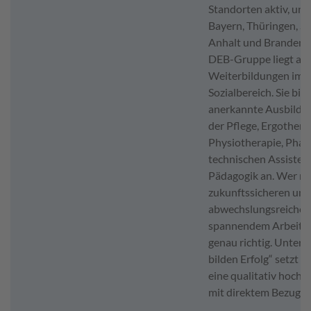
Standorten aktiv, unt
Bayern, Thüringen, S
Anhalt und Brandenbu
DEB-Gruppe liegt auf
Weiterbildungen im 
Sozialbereich. Sie biet
anerkannte Ausbildu
der Pflege, Ergothera
Physiotherapie, Phar
technischen Assisten
Pädagogik an. Wer n
zukunftssicheren und
abwechslungsreichen
spannendem Arbeitsall
genau richtig. Unter
bilden Erfolg“ setzt 
eine qualitativ hoch
mit direktem Bezug zu