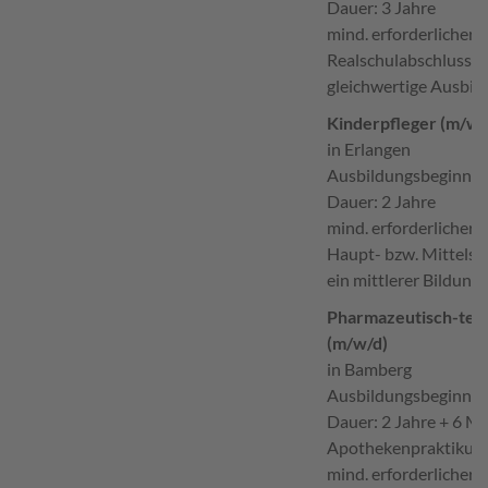
Dauer: 3 Jahre
mind. erforderlicher 
Realschulabschluss o
gleichwertige Ausbil
Kinderpfleger (m/w/
in Erlangen
Ausbildungsbeginn:
1
Dauer: 2 Jahre
mind. erforderlicher 
Haupt- bzw. Mittelsc
ein mittlerer Bildung
Pharmazeutisch-tech
(m/w/d)
in Bamberg
Ausbildungsbeginn:
1
Dauer: 2 Jahre + 6 M
Apothekenpraktikum
mind. erforderlicher 