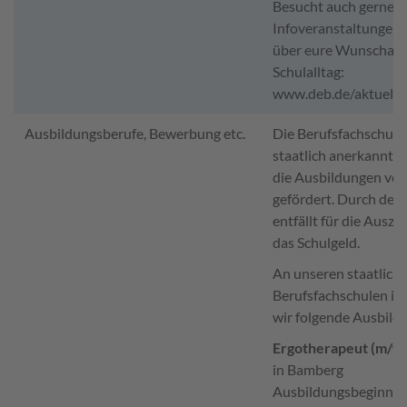
Besucht auch gerne u
Infoveranstaltungen 
über eure Wunschaus
Schulalltag:
www.deb.de/aktuelle
Ausbildungsberufe, Bewerbung etc.
Die Berufsfachschule
staatlich anerkannt
die Ausbildungen vom
gefördert. Durch de
entfällt für die Auszu
das Schulgeld.
An unseren staatlich
Berufsfachschulen in 
wir folgende Ausbild
Ergotherapeut (m/w
in Bamberg
Ausbildungsbeginn:
1