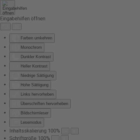
Zum Hauptinhalt springen
Eingabehilfen öffnen
Farben umkehren
Monochrom
Dunkler Kontrast
Heller Kontrast
Niedrige Sättigung
Hohe Sättigung
Links hervorheben
Überschriften hervorheben
Bildschirmleser
Lesemodus
Inhaltsskalierung
100
%
Schriftgröße
100
%