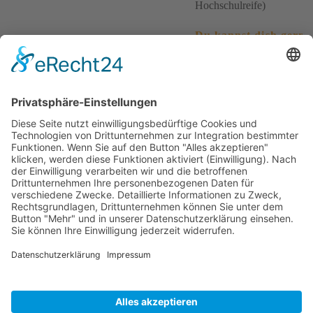
Hochschulreife)
Du kannst dich gerne
über unser
Karriereportal
bewerben:
www.ausbildung-bei-
schaeffler.de
Ansprechpartner für Bewerbungen
Daniela Reinfelder
Telefon
09543 68321
Erwünschte Bewerbungsart
Online-Schaeffler-
Karriereportal (Link unten
Link Karriereportal
www.ausbildung-bei-
schaeffler.de