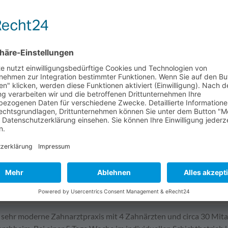
hne - PD Dr. Dr. Markus Schlee & PD Dr. Florian Rathe
wesen - Zahnmedizin
tpraxis in Forchheim (32schoenezaehne.de)
traße 39, 91301 Forchheim
 sehr moderne Zahnarztpraxis mit 4 Zahnärzten und circa 30 Mitar