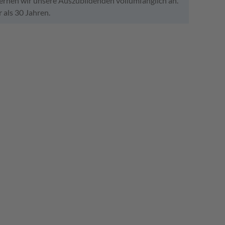
lernen wir unsere Auszubildenden vollumfänglich an.
 als 30 Jahren.