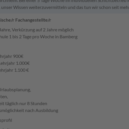
rchheim. Bei einer 5 Tage Woche im individuellen Schichtbetrieb 
, unser Wissen weiterzuvermitteln und das tun wir schon seit mehr
sche/r Fachangestellte/r
Jahre, Verkürzung auf 2 Jahre möglich
hule 1 bis 2 Tage pro Woche in Bamberg
ehrjahr 900€
Lehrjahr 1.000€
ehrjahr 1.100 €
 Urlaubsplanung,
ten,
eit täglich nur 8 Stunden
smöglichkeit nach Ausbildung
profil