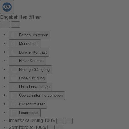
Zum Hauptinhalt springen
Eingabehilfen öffnen
Farben umkehren
Monochrom
Dunkler Kontrast
Heller Kontrast
Niedrige Sättigung
Hohe Sättigung
Links hervorheben
Überschriften hervorheben
Bildschirmleser
Lesemodus
Inhaltsskalierung
100
%
Schriftgröße
100
%