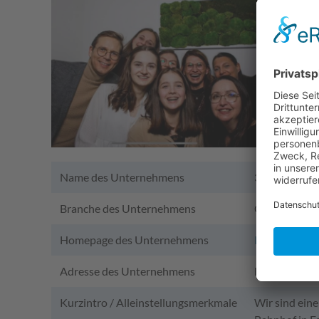
Name des Unternehmens
32 schöne Zä
Branche des Unternehmens
Gesundheits
Homepage des Unternehmens
Ihre Zahnarz
Adresse des Unternehmens
Bayreuther S
Kurzintro / Alleinstellungsmerkmale
Wir sind eine