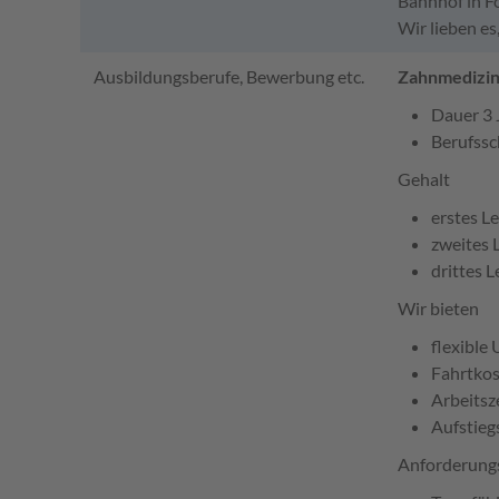
Bahnhof in Fo
Wir lieben es
Ausbildungsberufe, Bewerbung etc.
Zahnmedizini
Dauer 3 
Berufssc
Gehalt
erstes L
zweites 
drittes L
Wir bieten
flexible
Fahrtkos
Arbeitsz
Aufstieg
Anforderungs