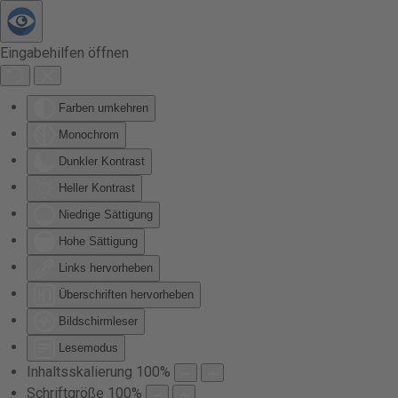
Zum Hauptinhalt springen
Eingabehilfen öffnen
Farben umkehren
Monochrom
Dunkler Kontrast
Heller Kontrast
Niedrige Sättigung
Hohe Sättigung
Links hervorheben
Überschriften hervorheben
Bildschirmleser
Lesemodus
Inhaltsskalierung
100
%
Schriftgröße
100
%