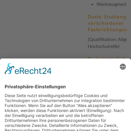
Werkzeugmechan
Duale Studiengä
verschiedener
Fachrichtungen
(Qualifikation: Allge
Hochschulreife)
Du kannst dich 
über unser
Karriereportal
bewerben:
www.ausbildung-
schaeffler.de
Ansprechpartner für Bewerbungen
Daniela Reinfelder
Telefon
09543 68321
Erwünschte Bewerbungsart
Online-Schaeffler-