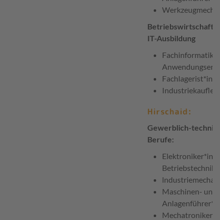
Werkzeugmechan
Betriebswirtschaftli
IT-Ausbildung
Fachinformatiker
Anwendungsentw
Fachlagerist*in
Industriekaufleu
Hirschaid:
Gewerblich-technis
Berufe:
Elektroniker*in f
Betriebstechnik
lndustriemechani
Maschinen- und
Anlagenführer*i
Mechatroniker*i