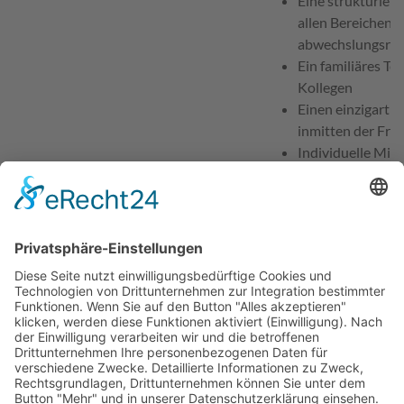
Eine strukturiert
allen Bereichen m
abwechslungsreic
Ein familiäres Te
Kollegen
Einen einzigartig
inmitten der Frä
Individuelle Mit
und -entwicklun
Fortbildungsmög
Teamveranstaltu
Mitarbeiterverp
Digitale Dientspl
Zeiterfassung
Mitarbeiterzimm
Ansprechpartner für Bewerbungen
Hoffmann Manuela, F
Telefon
09197-62840