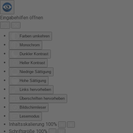
Zum Hauptinhalt springen
Eingabehilfen öffnen
Farben umkehren
Monochrom
Dunkler Kontrast
Heller Kontrast
Niedrige Sättigung
Hohe Sättigung
Links hervorheben
Überschriften hervorheben
Bildschirmleser
Lesemodus
Inhaltsskalierung
100
%
Schriftgröße
100
%