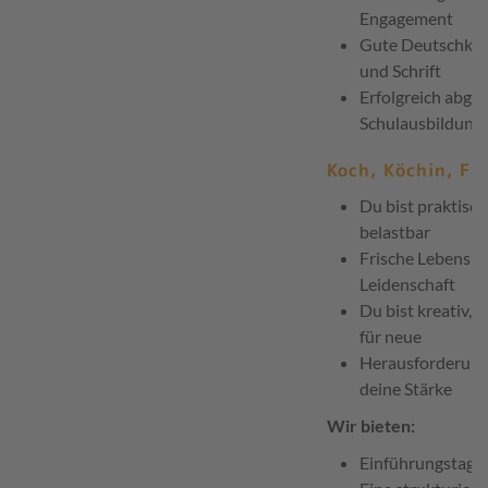
Engagement
Gute Deutschken
und Schrift
Erfolgreich abge
Schulausbildung
Koch, Köchin, Fa
Du bist praktisch
belastbar
Frische Lebensmi
Leidenschaft
Du bist kreativ, f
für neue
Herausforderunge
deine Stärke
Wir bieten:
Einführungstag 