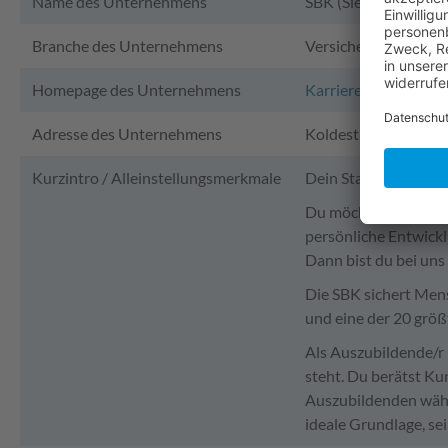
Name des Unternehmens
SBK (Siemens-Betri
Branche des Unternehmens
Versicherung
Homepage des Unternehmens
Karriere – Arbeiten 
Adresse des Unternehmens
Koldestraße 16, 910
Kurzintro / Alleinstellungsmerkmale
Dein Start bei der S
Du möchtest viel mit
persönliche Entwickl
Dann bist du bei uns 
Die SBK sichert Mens
und eine der 20 grö
Als Auszubildende/r 
steht. Du berätst Kun
Auszubildenden währ
ideale Grundlage, se