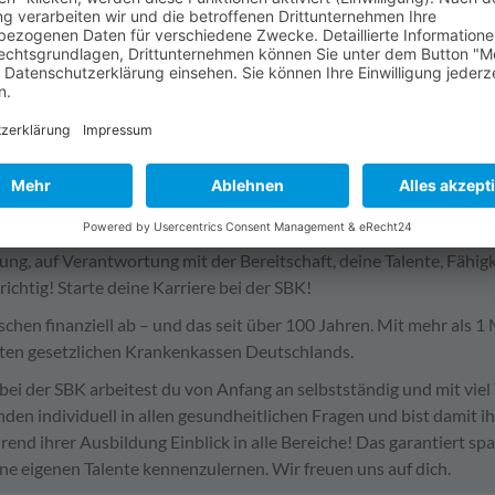
ebskrankenkasse)
bei der SBK
52 Erlangen
BK: Ausbildung oder Duales Studium bei der größten Betriebskra
 Menschen zu tun haben, die du individuell beraten und in ihrer L
ung, auf Verantwortung mit der Bereitschaft, deine Talente, Fähig
richtig! Starte deine Karriere bei der SBK!
chen finanziell ab – und das seit über 100 Jahren. Mit mehr als 1
ßten gesetzlichen Krankenkassen Deutschlands.
bei der SBK arbeitest du von Anfang an selbstständig und mit viel
den individuell in allen gesundheitlichen Fragen und bist damit ih
end ihrer Ausbildung Einblick in alle Bereiche! Das garantiert 
ine eigenen Talente kennenzulernen. Wir freuen uns auf dich.