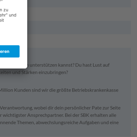
nkenkasse
ebenssituation unterstützen kannst? Du hast Lust auf
keiten und Stärken einzubringen?
 Million Kunden sind wir die größte Betriebskrankenkasse
 Verantwortung, wobei dir dein persönlicher Pate zur Seite
r wichtigster Ansprechpartner. Bei der SBK erhalten alle
spannende Themen, abwechslungsreiche Aufgaben und eine