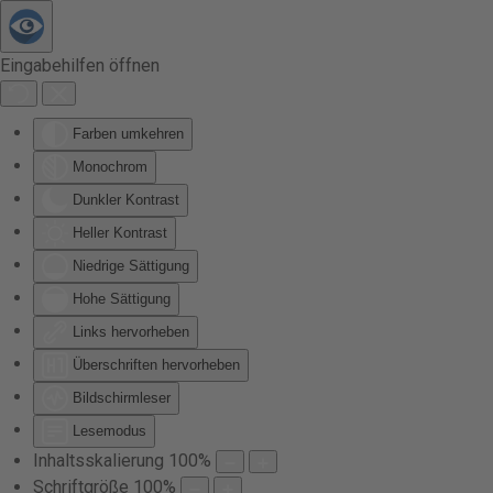
Zum Hauptinhalt springen
Eingabehilfen öffnen
Farben umkehren
Monochrom
Dunkler Kontrast
Heller Kontrast
Niedrige Sättigung
Hohe Sättigung
Links hervorheben
Überschriften hervorheben
Bildschirmleser
Lesemodus
Inhaltsskalierung
100
%
Schriftgröße
100
%