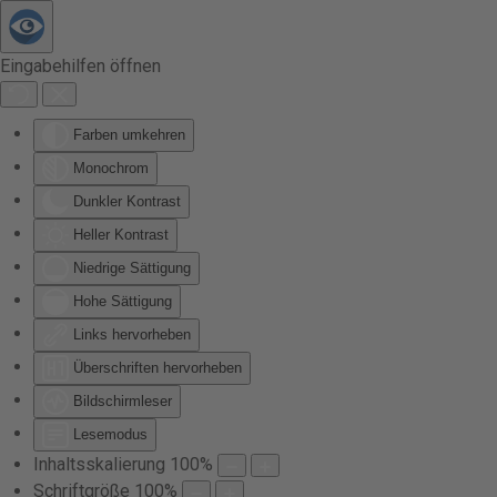
Zum Hauptinhalt springen
Eingabehilfen öffnen
Farben umkehren
Monochrom
Dunkler Kontrast
Heller Kontrast
Niedrige Sättigung
Hohe Sättigung
Links hervorheben
Überschriften hervorheben
Bildschirmleser
Lesemodus
Inhaltsskalierung
100
%
Schriftgröße
100
%