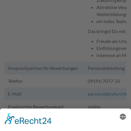
Zukunftsperspek
Attraktive Vergü
Weiterbildungsm
ein tolles Team, 
Das bringst Du mit:
Freude am Umga
Einfühlungsverm
Interesse an Med
Ansprechpartner für Bewerbungen
Personalabteilung
Telefon
09191/7077-32
E-Mail
personal@kvforchhei
Erwünschte Bewerbungsart
online