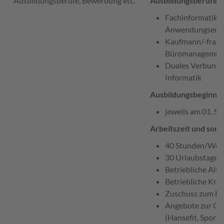
Ausbildungsberufe, Bewerbung etc.
Ausbildungsberufe:
Fachinformatiker
Anwendungsentw
Kaufmann/-frau 
Büromanagemen
Duales Verbunds
Informatik
Ausbildungsbeginn:
jeweils am 01. S
Arbeitszeit und sons
40 Stunden/Woc
30 Urlaubstage p
Betriebliche Alt
Betriebliche Kra
Zuschuss zum De
Angebote zur Ge
(Hansefit, Sport