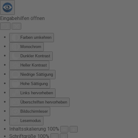
Zum Hauptinhalt springen
Eingabehilfen öffnen
Farben umkehren
Monochrom
Dunkler Kontrast
Heller Kontrast
Niedrige Sättigung
Hohe Sättigung
Links hervorheben
Überschriften hervorheben
Bildschirmleser
Lesemodus
Inhaltsskalierung
100
%
Schriftgröße
100
%