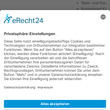
Team- und Azubi
Kostenloser Kaff
Kostenloses Obs
Freizeitraum mit
u.v.m.
Workshops & We
Unsere aktuellen Ste
https://www.imbus.de
Ansprechpartner für Bewerbungen
Frau Maxi Bauer
Telefon
+49 9131 7518-777
E-Mail
bewerbung@imbus.d
Erwünschte Bewerbungsart
Über die Karriereseit