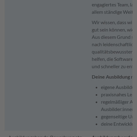
engagiertes Team, lan
allem ständige Weite
Wir wissen, dass wir 
gut sein können, wie
Aus diesem Grund sin
nach leidenschaftlic
qualitätsbewussten Ko
helfen, die Software 
und schneller zu entw
Deine Ausbildung mi
eigene Ausbildun
praxisnahes Ler
regelmäßiger Aus
Ausbilder:innen
gegenseitige Unt
deine Entwicklun