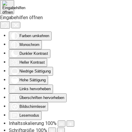
Zum Hauptinhalt springen
Eingabehilfen öffnen
Farben umkehren
Monochrom
Dunkler Kontrast
Heller Kontrast
Niedrige Sättigung
Hohe Sättigung
Links hervorheben
Überschriften hervorheben
Bildschirmleser
Lesemodus
Inhaltsskalierung
100
%
Schriftgröße
100
%