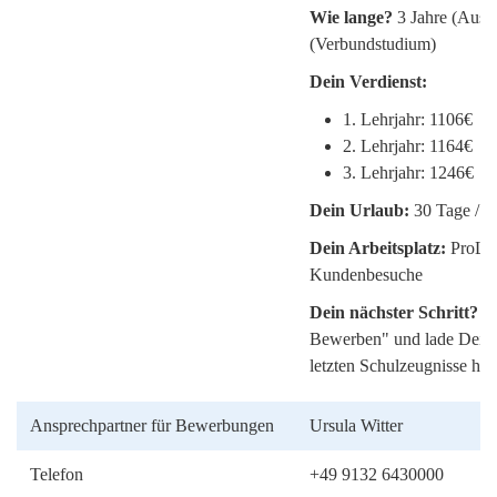
Wie lange?
3 Jahre (Ausbi
(Verbundstudium)
Dein Verdienst:
1. Lehrjahr: 1106€
2. Lehrjahr: 1164€
3. Lehrjahr: 1246€
Dein Urlaub:
30 Tage / J
Dein Arbeitsplatz:
ProLei
Kundenbesuche
Dein nächster Schritt?
B
Bewerben" und lade Dein
letzten Schulzeugnisse hoc
Ansprechpartner für Bewerbungen
Ursula Witter
Telefon
+49 9132 6430000