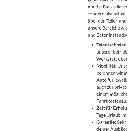
nur die Baustelle vom
sondern bist selbst mi
über den Tellerrand - 
unsere Bereiche wie 
und Betoninstandset
Talentschmiede
unserer betriebs
Werkstatt über d
Mobilität
: Unser
belohnen wir mit
Auto für jeweils
auch zur private
einem mögliche
Fahrtkostenzusc
Zeit für Erholun
Tage Urlaub im Ja
Garantie
: Sehr g
deiner Ausbildung