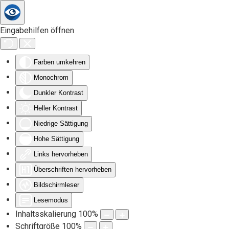
Zum Hauptinhalt springen
Eingabehilfen öffnen
Farben umkehren
Monochrom
Dunkler Kontrast
Heller Kontrast
Niedrige Sättigung
Hohe Sättigung
Links hervorheben
Überschriften hervorheben
Bildschirmleser
Lesemodus
Inhaltsskalierung
100
%
Schriftgröße
100
%