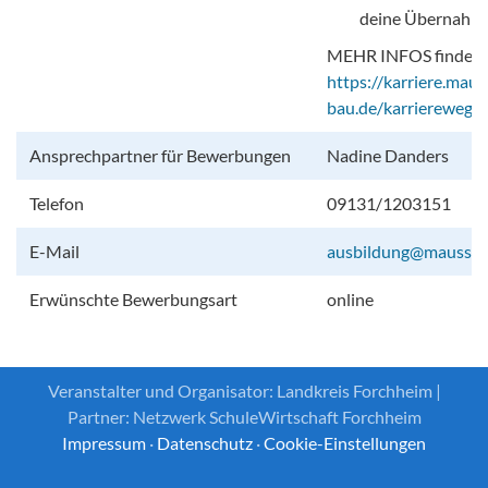
deine Übernahm
MEHR INFOS findest 
https://karriere.maus
bau.de/karrierewege/
Ansprechpartner für Bewerbungen
Nadine Danders
Telefon
09131/1203151
E-Mail
ausbildung@mauss-b
Erwünschte Bewerbungsart
online
Veranstalter und Organisator: Landkreis Forchheim |
Partner: Netzwerk SchuleWirtschaft Forchheim
Impressum
·
Datenschutz
·
Cookie-Einstellungen