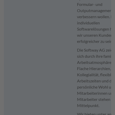
Formular- und
Outputmanagement
verbessern wollen. M
individuellen
Softwarelösungen he
wir unseren Kunden 
erfolgreicher zu sein.
Die Softway AG zeich
sich durch ihre famili
Arbeitsatmosphäre a
Flache Hierarchien,
Kollegialität, flexible
Arbeitszeiten und da
persönliche Wohl uns
Mitarbeiterinnen un
Mitarbeiter stehen i
Mittelpunkt.
Wir bieten unter an