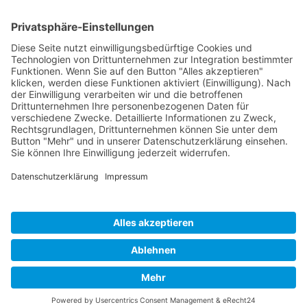
Wir benötigen Ihre Zustimmung,
um den YouTube Video-Service
zu laden!
Wir verwenden einen Service eines Drittanbieters,
um Videoinhalte einzubetten. Dieser Service kann
Daten zu Ihren Aktivitäten sammeln. Bitte lesen Sie
die Details durch und stimmen Sie der Nutzung des
Service zu, um dieses Video anzusehen.
Mehr Informationen
Akzeptieren
powered by
Usercentrics Consent Management
Platform
&
eRecht24
Veranstalter und Organisator: Landkreis Forchheim |
Partner: Netzwerk SchuleWirtschaft Forchheim
Impressum
·
Datenschutz
·
Cookie-Einstellungen