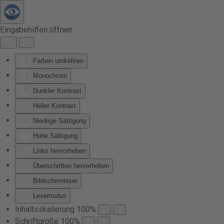
Zum Hauptinhalt springen
Eingabehilfen öffnen
Farben umkehren
Monochrom
Dunkler Kontrast
Heller Kontrast
Niedrige Sättigung
Hohe Sättigung
Links hervorheben
Überschriften hervorheben
Bildschirmleser
Lesemodus
Inhaltsskalierung
100
%
Schriftgröße
100
%