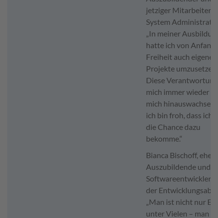
jetziger Mitarbeiter a
System Administrator
„In meiner Ausbildun
hatte ich von Anfang 
Freiheit auch eigene
Projekte umzusetzen.
Diese Verantwortung 
mich immer wieder ü
mich hinauswachsen
ich bin froh, dass ich 
die Chance dazu
bekomme.“
Bianca Bischoff, ehem
Auszubildende und je
Softwareentwicklerin
der Entwicklungsabte
„Man ist nicht nur Ei
unter Vielen – man wi