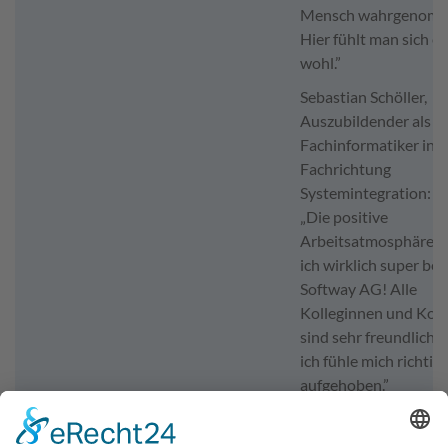
Mensch wahrgenomm
Hier fühlt man sich e
wohl.”
Sebastian Schöller,
Auszubildender als
Fachinformatiker in d
Fachrichtung
Systemintegration:
„Die positive
Arbeitsatmosphäre f
ich wirklich super bei
Softway AG! Alle
Kolleginnen und Koll
sind sehr freundlich 
ich fühle mich richtig 
aufgehoben.”