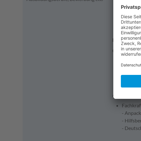
Mechatr
Berufskr
Kaufmann
Kaufman
Bewerbungsf
Gehaltsanga
AJ 1.334
AJ 1.418
AJ 1.523
AJ 1.607
Anforderungs
Fachkraft
- Anpack
- Hilfsb
- Deutsc