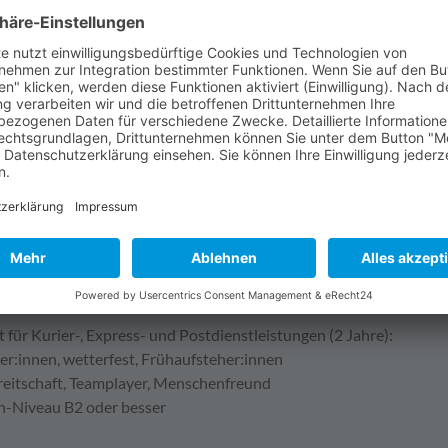
oniker (m/w/d)
aftfahrer (m/w/d)
 für Spedition und Logistikdienstleistung (m/w/d)
n für Büromanagement (m/w/d)
rist: 30.06.2026
ben:
,26 €
,31 €
,37 €
,42 €
profile:
 für Kurier-, Express- und Postdienstleistungen (2 Jahre):
er:innen, wetterfest, Frühaufsteher:innen
ereitschaft, Teamplayer, Menschenfreund
h-Niveau B2 oder besser