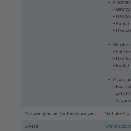
Mechatro
- sehr g
- Handwe
- Pünktli
- Deutsc
Berufskra
- Führer
- Handwe
- Pünktli
Kaufmänn
- Realsc
- gute P
- Organi
Ansprechpartner für Bewerbungen
Nathalie Zi
E-Mail
nathalie.zio