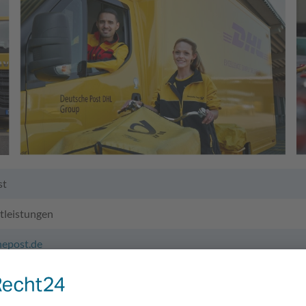
st
stleistungen
epost.de
Post für Deutschland
t für Kurier-, Express- und Postdienstleistungen (m/w/d)