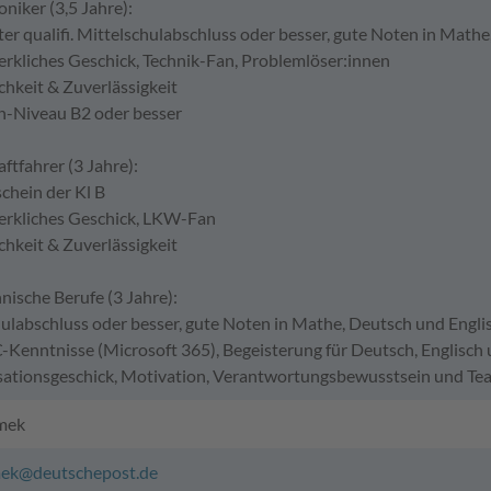
niker (3,5 Jahre):
uter qualifi. Mittelschulabschluss oder besser, gute Noten in Math
rkliches Geschick, Technik-Fan, Problemlöser:innen
chkeit & Zuverlässigkeit
h-Niveau B2 oder besser
ftfahrer (3 Jahre):
schein der Kl B
rkliches Geschick, LKW-Fan
chkeit & Zuverlässigkeit
ische Berufe (3 Jahre):
hulabschluss oder besser, gute Noten in Mathe, Deutsch und Engli
C-Kenntnisse (Microsoft 365), Begeisterung für Deutsch, Englisch
sationsgeschick, Motivation, Verantwortungsbewusstsein und Te
omek
mek@deutschepost.de