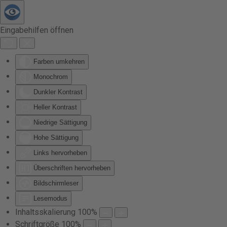
Zum Hauptinhalt springen
Eingabehilfen öffnen
Farben umkehren
Monochrom
Dunkler Kontrast
Heller Kontrast
Niedrige Sättigung
Hohe Sättigung
Links hervorheben
Überschriften hervorheben
Bildschirmleser
Lesemodus
Inhaltsskalierung
100
%
Schriftgröße
100
%