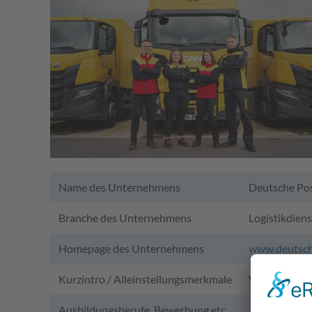
Name des Unternehmens
Deutsche Po
Branche des Unternehmens
Logistikdien
Homepage des Unternehmens
www.deutsch
Kurzintro / Alleinstellungsmerkmale
Wir sind die 
Ausbildungsberufe, Bewerbung etc.
Fachkraf