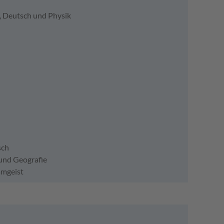
e, Deutsch und Physik
sch
 und Geografie
amgeist