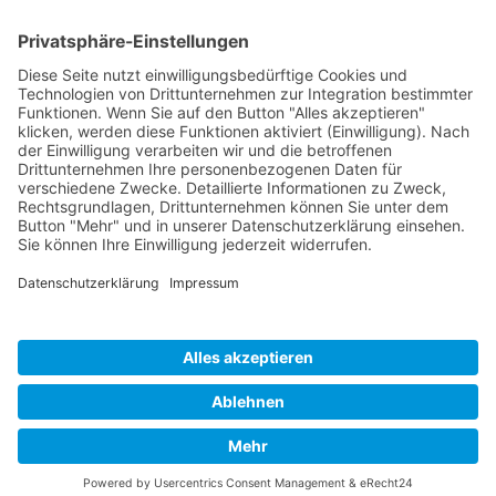
deine Übernahm
MEHR INFOS findest 
https://karriere.maus
bau.de/karrierewege/
Ansprechpartner für Bewerbungen
Nadine Danders
Telefon
09131/1203151
E-Mail
ausbildung@mauss-b
Erwünschte Bewerbungsart
online
Veranstalter und Organisator: Landkreis Forchheim |
Partner: Netzwerk SchuleWirtschaft Forchheim
Impressum
·
Datenschutz
·
Cookie-Einstellungen