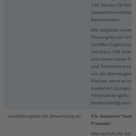
135 Jahren. Ob Woh
Gewerbeimmobilien o
Bauvorhaben:
Wir begleiten unsere
Planung bis zur Ferti
schaffen Ergebnisse, 
sein kann. Mit einem
und einem klaren Fok
und Termintreue setz
um, die überzeugen.Wi
Partner, wenn es um 
moderne Lösungen un
Miteinander geht - un
bodenständig und auf
Ausbildungsberufe, Bewerbung etc.
Für Anpacker*innen 
Freunde!
Werde MAUSS-Azubi 