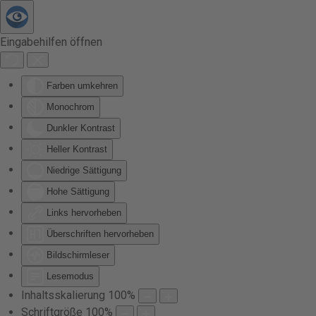
Zum Hauptinhalt springen
Eingabehilfen öffnen
Farben umkehren
Monochrom
Dunkler Kontrast
Heller Kontrast
Niedrige Sättigung
Hohe Sättigung
Links hervorheben
Überschriften hervorheben
Bildschirmleser
Lesemodus
Inhaltsskalierung
100
%
Schriftgröße
100
%