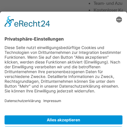
Team- und Azubi
Kostenloser Kaff
Kostenloses Obs
Freizeitraum mit
u.v.m.
Workshops & We
Unsere aktuellen Ste
https://www.imbus.de
Ansprechpartner für Bewerbungen
Frau Maxi Bauer
Telefon
+49 9131 7518-777
E-Mail
bewerbung@imbus.d
Erwünschte Bewerbungsart
Über die Karriereseit