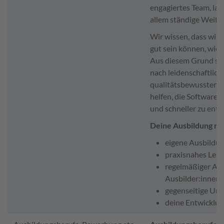
engagiertes Team, lan
allem ständige Weite
Wir wissen, dass wir 
gut sein können, wie
Aus diesem Grund sin
nach leidenschaftlic
qualitätsbewussten Ko
helfen, die Software 
und schneller zu entw
Deine Ausbildung mi
eigene Ausbildun
praxisnahes Ler
regelmäßiger Aus
Ausbilder:innen
gegenseitige Unt
deine Entwicklun