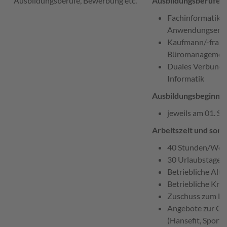
Ausbildungsberufe, Bewerbung etc.
Ausbildungsberufe:
Fachinformatiker
Anwendungsentw
Kaufmann/-frau 
Büromanagemen
Duales Verbunds
Informatik
Ausbildungsbeginn:
jeweils am 01. S
Arbeitszeit und sons
40 Stunden/Woc
30 Urlaubstage p
Betriebliche Alt
Betriebliche Kra
Zuschuss zum De
Angebote zur Ge
(Hansefit, Sport