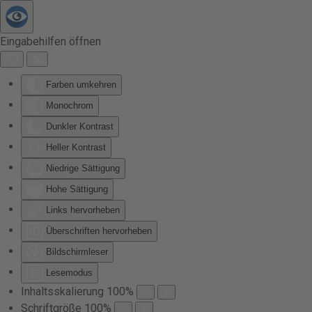
Zum Hauptinhalt springen
Eingabehilfen öffnen
Farben umkehren
Monochrom
Dunkler Kontrast
Heller Kontrast
Niedrige Sättigung
Hohe Sättigung
Links hervorheben
Überschriften hervorheben
Bildschirmleser
Lesemodus
Inhaltsskalierung
100
%
Schriftgröße
100
%