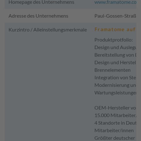
Homepage des Unternehmens
www.framatome.com/d
Adresse des Unternehmens
Paul-Gossen-Straße 
Framatome auf e
Kurzintro / Alleinstellungsmerkmale
Produktprotfolio:
Design und Auslegun
Bereitstellung von 
Design und Herstell
Brennelementen
Integration von Steu
Modernisierung und 
Wartungsleistungen f
OEM-Hersteller von 
15.000 Mitarbeiter/i
4 Standorte in Deuts
Mitarbeiter/innen
Größter deutscher St