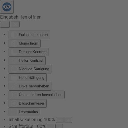
Zum Hauptinhalt springen
Eingabehilfen öffnen
Farben umkehren
Monochrom
Dunkler Kontrast
Heller Kontrast
Niedrige Sättigung
Hohe Sättigung
Links hervorheben
Überschriften hervorheben
Bildschirmleser
Lesemodus
Inhaltsskalierung
100
%
Schriftgröße
100
%