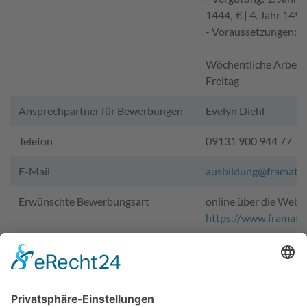
1444,-€ | 4. Jahr 1497
- Voraussetzungen: m
Wöchentliche Arbeits
Freitag
Ansprechpartner für Bewerbungen
Evelyn Diehl
Telefon
09131 900 944 77
E-Mail
ausbildung@framato
Erwünschte Bewerbungsart
online über die Webs
https://www.framato
Testimonials von Azubis
Industriekaufmann/fr
https://www.azubiyo.
erfahrungsberichte/
industriekaufmann-s