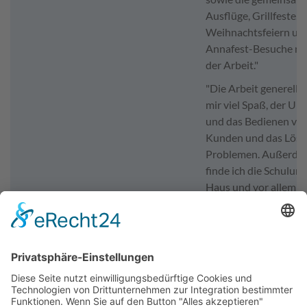
Ausflüge, Grillfeste,
Weihnachtsfeiern un
Annafest-Besuche n
der Arbeit."
"Die Arbeit generell 
mir viel Spaß, der U
und das Bedienen vo
Kunden und das Löse
Problemen. Außerde
finde ich die Schulun
Haus und vor allem d
Power-Azubi-Schmie
zusammen mit den a
Azubis aus den
verschiedenen Stando
super."
Ansprechpartner für Bewerbungen
Frau Katharina Wiesi