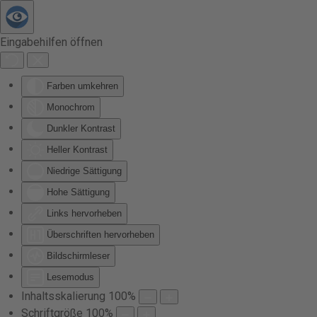
Zum Hauptinhalt springen
Eingabehilfen öffnen
Farben umkehren
Monochrom
Dunkler Kontrast
Heller Kontrast
Niedrige Sättigung
Hohe Sättigung
Links hervorheben
Überschriften hervorheben
Bildschirmleser
Lesemodus
Inhaltsskalierung
100
%
Schriftgröße
100
%