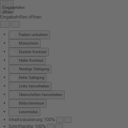
Zum Hauptinhalt springen
Eingabehilfen öffnen
Farben umkehren
Monochrom
Dunkler Kontrast
Heller Kontrast
Niedrige Sättigung
Hohe Sättigung
Links hervorheben
Überschriften hervorheben
Bildschirmleser
Lesemodus
Inhaltsskalierung
100
%
Schriftgröße
100
%