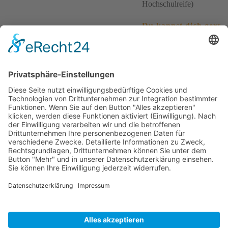
Hochschulreife)
Du kannst dich gerne
über unser
Karriereportal
bewerben:
www.ausbildung-bei-
schaeffler.de
Ansprechpartner für Bewerbungen
Daniela Reinfelder
Telefon
09543 68321
Erwünschte Bewerbungsart
Online-Schaeffler-
Karriereportal (Link unten
Link Karriereportal
www.ausbildung-bei-
schaeffler.de