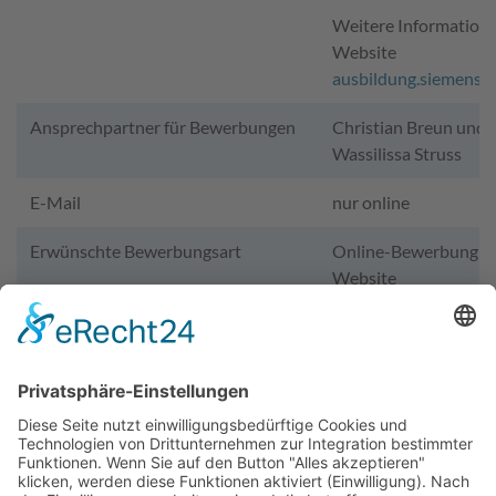
Weitere Informatione
Website
ausbildung.siemens.
Ansprechpartner für Bewerbungen
Christian Breun und
Wassilissa Struss
E-Mail
nur online
Erwünschte Bewerbungsart
Online-Bewerbung ü
Website
Wir benötigen Ihre Zustimmung,
um den YouTube Video-Service
zu laden!
Wir verwenden einen Service eines Drittanbieters,
um Videoinhalte einzubetten. Dieser Service kann