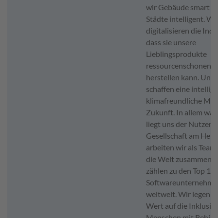
wir Gebäude smart u
Städte intelligent. Wi
digitalisieren die Indu
dass sie unsere
Lieblingsprodukte
ressourcenschonend
herstellen kann. Und 
schaffen eine intellig
klimafreundliche Mobi
Zukunft. In allem was 
liegt uns der Nutzen f
Gesellschaft am Herz
arbeiten wir als Tea
die Welt zusammen. 
zählen zu den Top 10
Softwareunternehme
weltweit. Wir legen 
Wert auf die Inklusio
Menschen mit Behind