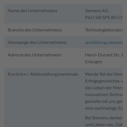
Name des Unternehmens
Siemens AG
P&O SIR SPE BO OS 
Branche des Unternehmens
Technologiekonzern
Homepage des Unternehmens
ausbildung.siemens.
Adresse des Unternehmens
Henri-Dunant Str. 1,
Erlangen
Kurzintro / Alleinstellungsmerkmale
Werde Teil der Sieme
Erfolgsgeschichte, ve
das Leben der Mensc
innovativen Technolo
gestalte mit uns gem
eine nachhaltige Zuku
Bei Siemens denken w
und Leben neu. Dafü