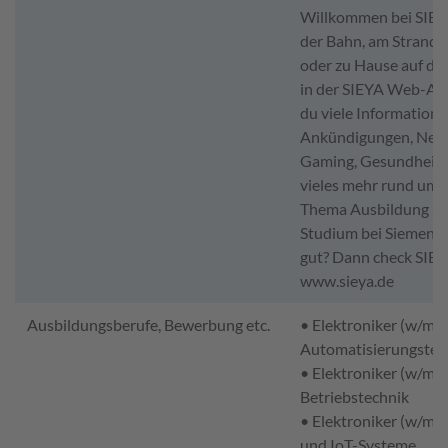
Willkommen bei SIEY
der Bahn, am Strand, 
oder zu Hause auf de
in der SIEYA Web-App
du viele Informatione
Ankündigungen, News
Gaming, Gesundheit 
vieles mehr rund um 
Thema Ausbildung un
Studium bei Siemens. 
gut? Dann check SIEY
www.sieya.de
Ausbildungsberufe, Bewerbung etc.
• Elektroniker (w/m/d
Automatisierungstec
• Elektroniker (w/m/d
Betriebstechnik
• Elektroniker (w/m/d)
und IoT-Systeme