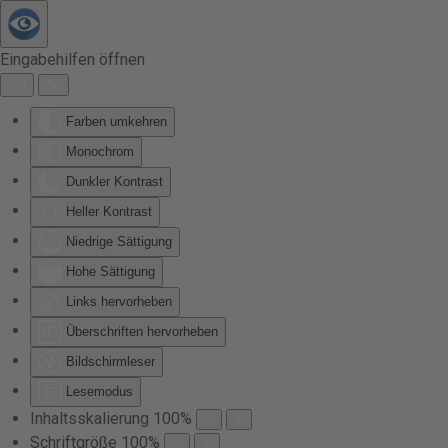
Zum Hauptinhalt springen
Eingabehilfen öffnen
Farben umkehren
Monochrom
Dunkler Kontrast
Heller Kontrast
Niedrige Sättigung
Hohe Sättigung
Links hervorheben
Überschriften hervorheben
Bildschirmleser
Lesemodus
Inhaltsskalierung
100
%
Schriftgröße
100
%