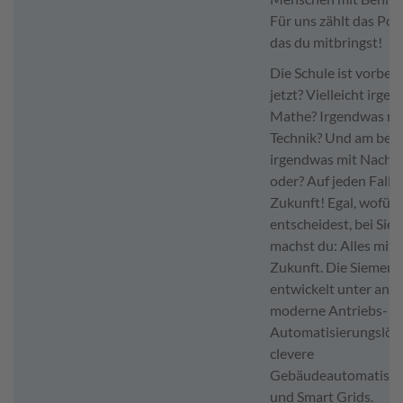
Für uns zählt das Pote
das du mitbringst!
Die Schule ist vorbei
jetzt? Vielleicht irge
Mathe? Irgendwas mi
Technik? Und am bes
irgendwas mit Nachhal
oder? Auf jeden Fall 
Zukunft! Egal, wofür 
entscheidest, bei Sie
machst du: Alles mit
Zukunft. Die Siemen
entwickelt unter and
moderne Antriebs- u
Automatisierungslös
clevere
Gebäudeautomatisie
und Smart Grids.