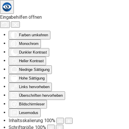
Zum Hauptinhalt springen
Eingabehilfen öffnen
Farben umkehren
Monochrom
Dunkler Kontrast
Heller Kontrast
Niedrige Sättigung
Hohe Sättigung
Links hervorheben
Überschriften hervorheben
Bildschirmleser
Lesemodus
Inhaltsskalierung
100
%
Schriftgröße
100
%