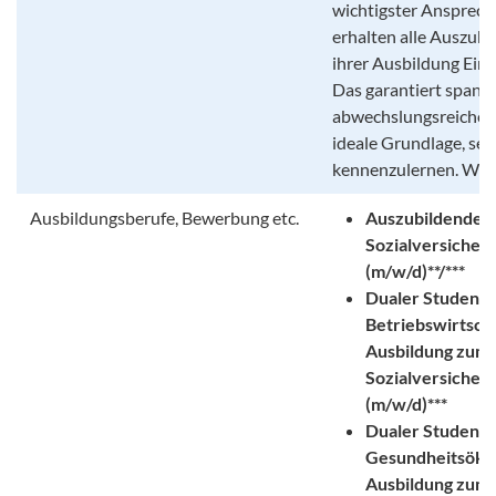
wichtigster Ansprech
erhalten alle Auszub
ihrer Ausbildung Einbl
Das garantiert span
abwechslungsreiche 
ideale Grundlage, sei
kennenzulernen. Wir f
Ausbildungsberufe, Bewerbung etc.
Auszubildender
Sozialversicher
(m/w/d)**/***
Dualer Student
Betriebswirtscha
Ausbildung zum
Sozialversicher
(m/w/d)***
Dualer Student
Gesundheitsökon
Ausbildung zum