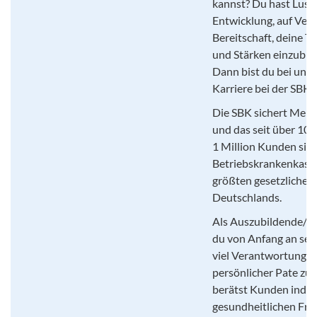
kannst? Du hast Lust 
Entwicklung, auf Ver
Bereitschaft, deine Ta
und Stärken einzubri
Dann bist du bei uns r
Karriere bei der SBK!
Die SBK sichert Mensc
und das seit über 100
1 Million Kunden sind
Betriebskrankenkasse
größten gesetzliche
Deutschlands.
Als Auszubildende/r b
du von Anfang an sel
viel Verantwortung, w
persönlicher Pate zur
berätst Kunden individ
gesundheitlichen Frag