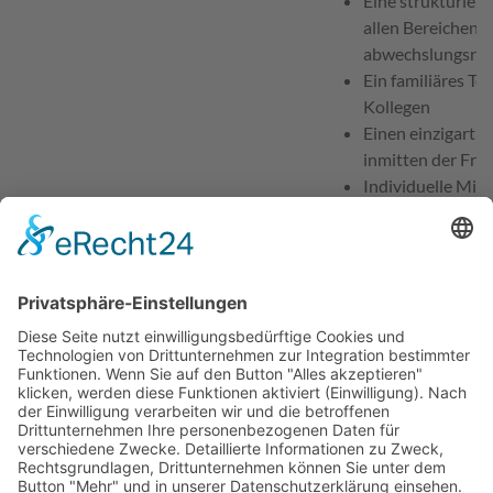
Eine strukturiert
allen Bereichen m
abwechslungsreic
Ein familiäres Te
Kollegen
Einen einzigartig
inmitten der Frä
Individuelle Mit
und -entwicklun
Fortbildungsmög
Teamveranstaltu
Mitarbeiterverp
Digitale Dientspl
Zeiterfassung
Mitarbeiterzimm
Ansprechpartner für Bewerbungen
Hoffmann Manuela, F
Telefon
09197-62840