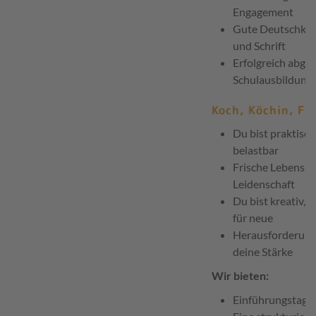
Engagement
Gute Deutschken
und Schrift
Erfolgreich abge
Schulausbildung
Koch, Köchin, Fa
Du bist praktisch
belastbar
Frische Lebensmi
Leidenschaft
Du bist kreativ, f
für neue
Herausforderunge
deine Stärke
Wir bieten:
Einführungstag 