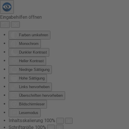
Zum Hauptinhalt springen
Eingabehilfen öffnen
Farben umkehren
Monochrom
Dunkler Kontrast
Heller Kontrast
Niedrige Sättigung
Hohe Sättigung
Links hervorheben
Überschriften hervorheben
Bildschirmleser
Lesemodus
Inhaltsskalierung
100
%
Schriftgröße
100
%