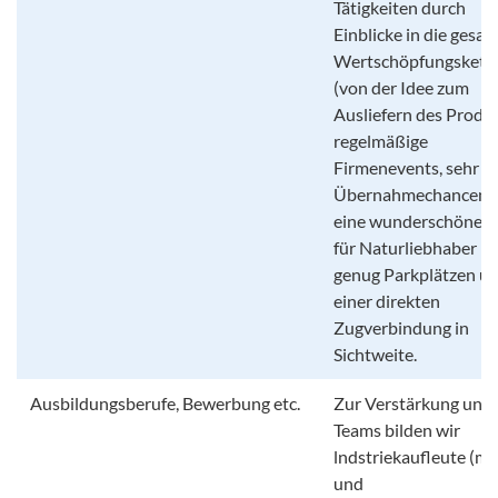
Tätigkeiten durch
Einblicke in die gesa
Wertschöpfungskett
(von der Idee zum
Ausliefern des Produk
regelmäßige
Firmenevents, sehr g
Übernahmechancen 
eine wunderschöne L
für Naturliebhaber mi
genug Parkplätzen u
einer direkten
Zugverbindung in
Sichtweite.
Ausbildungsberufe, Bewerbung etc.
Zur Verstärkung unse
Teams bilden wir
lndstriekaufleute (m
und