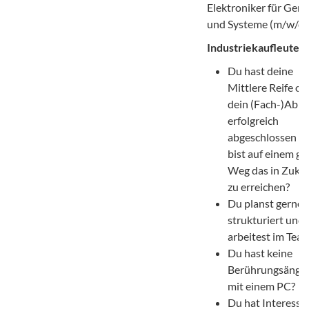
Elektroniker für Gerä
und Systeme (m/w/d) 
Industriekaufleute:
Du hast deine
Mittlere Reife od
dein (Fach-)Abit
erfolgreich
abgeschlossen o
bist auf einem g
Weg das in Zuku
zu erreichen?
Du planst gerne
strukturiert und
arbeitest im Tea
Du hast keine
Berührungsängs
mit einem PC?
Du hat Interesse