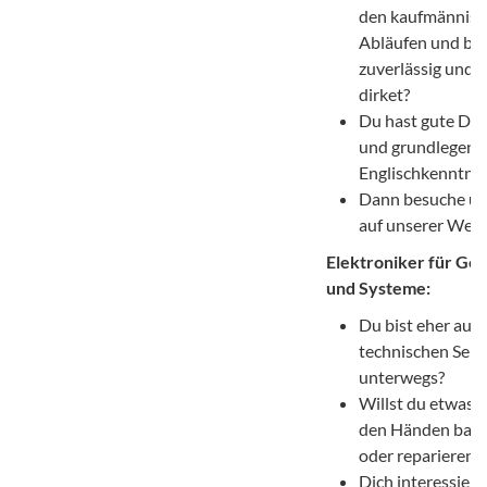
den kaufmännis
Abläufen und bis
zuverlässig und
dirket?
Du hast gute De
und grundlegend
Englischkenntnis
Dann besuche u
auf unserer Webs
Elektroniker für Ger
und Systeme:
Du bist eher auf 
technischen Seit
unterwegs?
Willst du etwas 
den Händen bau
oder reparieren?
Dich interessiert,