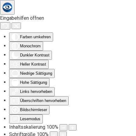
Zum Hauptinhalt springen
Eingabehilfen öffnen
Farben umkehren
Monochrom
Dunkler Kontrast
Heller Kontrast
Niedrige Sättigung
Hohe Sättigung
Links hervorheben
Überschriften hervorheben
Bildschirmleser
Lesemodus
Inhaltsskalierung
100
%
Schriftgröße
100
%