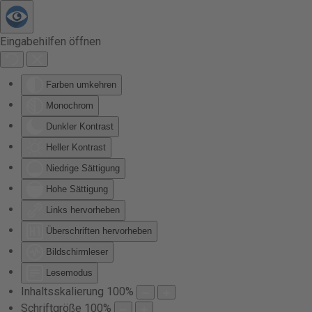
Zum Hauptinhalt springen
Eingabehilfen öffnen
Farben umkehren
Monochrom
Dunkler Kontrast
Heller Kontrast
Niedrige Sättigung
Hohe Sättigung
Links hervorheben
Überschriften hervorheben
Bildschirmleser
Lesemodus
Inhaltsskalierung
100
%
Schriftgröße
100
%