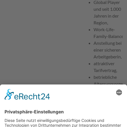
Global Player
und seit 1.000
Jahren in der
Region,
Work-Life-
Family-Balance,
Anstellung bei
einer sicheren
Arbeitgeberin,
attraktiver
Tarifvertrag,
betriebliche
Altersvorsorge.
Ansprechpartner für Bewerbungen
Herr Tobias Löffler /
Frau Monika Poles
Telefon
0951 502 22 31