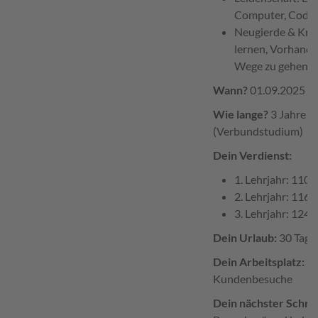
Computer, Codin
Neugierde & Krea
lernen, Vorhande
Wege zu gehen.
Wann?
01.09.2025
Wie lange?
3 Jahre (A
(Verbundstudium)
Dein Verdienst:
1. Lehrjahr: 110
2. Lehrjahr: 116
3. Lehrjahr: 124
Dein Urlaub:
30 Tage 
Dein Arbeitsplatz:
Pr
Kundenbesuche
Dein nächster Schrit