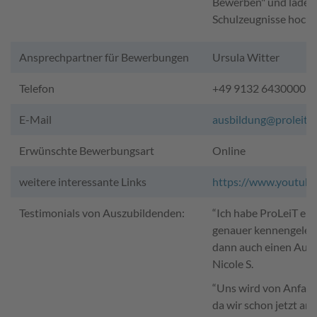
Bewerben" und lade D
Schulzeugnisse hoch!
Ansprechpartner für Bewerbungen
Ursula Witter
Telefon
+49 9132 6430000
E-Mail
ausbildung@proleit.
Erwünschte Bewerbungsart
Online
weitere interessante Links
https://www.youtub
Testimonials von Auszubildenden:
“Ich habe ProLeiT er
genauer kennengelernt
dann auch einen Aus
Nicole S.
“Uns wird von Anfang
da wir schon jetzt an