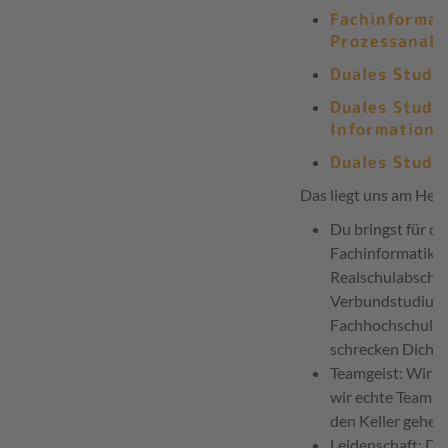
Fachinformat
Prozessanaly
Duales Studi
Duales Studi
Informations
Duales Studi
Das liegt uns am Herz
Du bringst für d
Fachinformatiker
Realschulabschlus
Verbundstudium 
Fachhochschulrei
schrecken Dich n
Teamgeist: Wir s
wir echte Teampla
den Keller gehen.
Leidenschaft: Du 