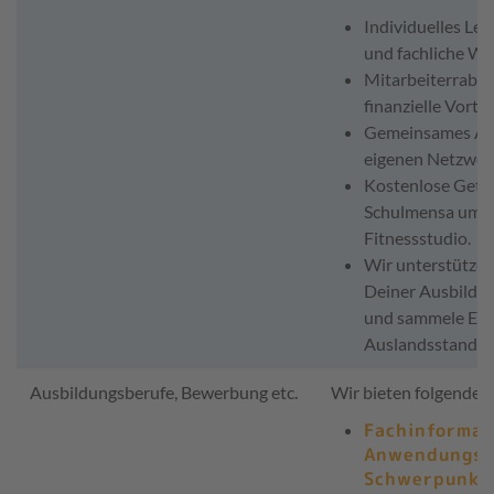
Individuelles Ler
und fachliche We
Mitarbeiterrabatt
finanzielle Vorte
Gemeinsames Az
eigenen Netzwer
Kostenlose Geträ
Schulmensa um Lä
Fitnessstudio.
Wir unterstütze
Deiner Ausbildun
und sammele Erf
Auslandsstandort
Ausbildungsberufe, Bewerbung etc.
Wir bieten folgende 
Fachinformat
Anwendungsen
Schwerpunkt 