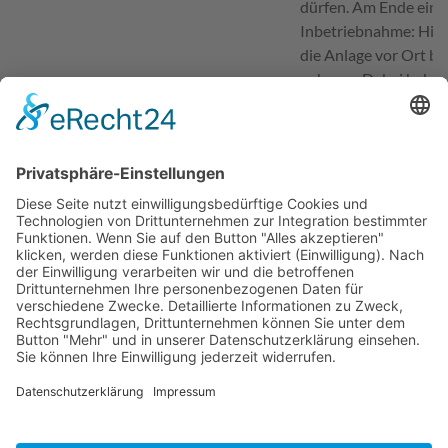
dürfen. Am Ende eines
Inbetriebnahme: Hier
die Anlage vor Ort be
nehmen. Dabei haben w
sehen, wie die Prozes
S.
"Mir hat meine Jobbe
für Arbeit gesagt, da
Ausbildungsbetriebe i
gibt. Und ich fühle mi
“An meiner Ausbildung
selbstständig arbeite
meiner Kollegen ist m
wird sich um alle Mit
durch das kostenlose 
Unterstützung bei alle
Sabine B.