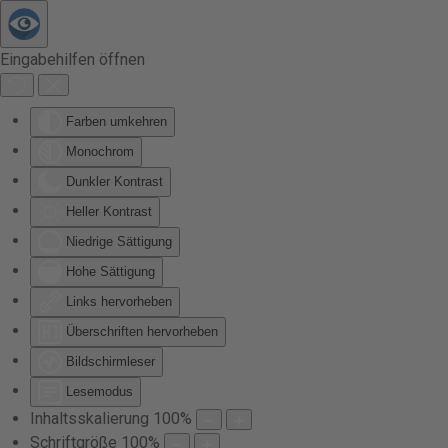
Zum Hauptinhalt springen
Eingabehilfen öffnen
Farben umkehren
Monochrom
Dunkler Kontrast
Heller Kontrast
Niedrige Sättigung
Hohe Sättigung
Links hervorheben
Überschriften hervorheben
Bildschirmleser
Lesemodus
Inhaltsskalierung
100
%
Schriftgröße
100
%