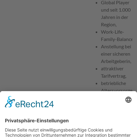
Global Player
und seit 1.000
Jahren in der
Region,
Work-Life-
Family-Balance,
Anstellung bei
einer sicheren
Arbeitgeberin,
attraktiver
Tarifvertrag,
betriebliche
Altersvorsorge.
Ansprechpartner für Bewerbungen
Herr Tobias Löffler /
Frau Monika Poles
Telefon
0951 502 22 31