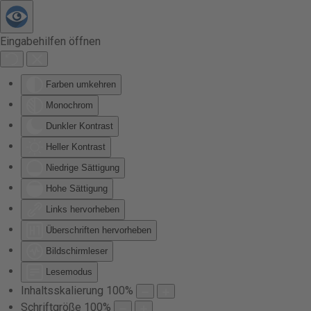
Zum Hauptinhalt springen
Eingabehilfen öffnen
Farben umkehren
Monochrom
Dunkler Kontrast
Heller Kontrast
Niedrige Sättigung
Hohe Sättigung
Links hervorheben
Überschriften hervorheben
Bildschirmleser
Lesemodus
Inhaltsskalierung
100
%
Schriftgröße
100
%