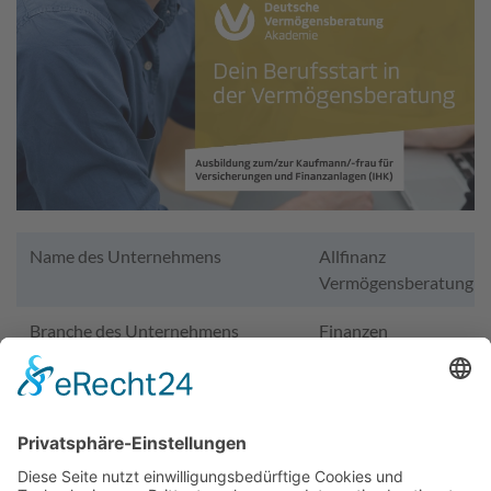
Name des Unternehmens
Allfinanz
Vermögensberatung
Branche des Unternehmens
Finanzen
Homepage des Unternehmens
https://www.dvag-
karriere.de/#stefan.sze
Adresse des Unternehmens
Marktplatz 18 · 91301
Forchheim