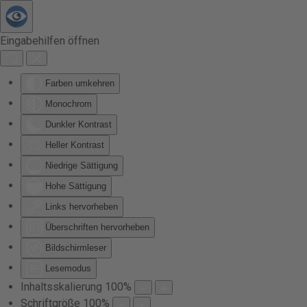
Zum Hauptinhalt springen
Eingabehilfen öffnen
Farben umkehren
Monochrom
Dunkler Kontrast
Heller Kontrast
Niedrige Sättigung
Hohe Sättigung
Links hervorheben
Überschriften hervorheben
Bildschirmleser
Lesemodus
Inhaltsskalierung
100
%
Schriftgröße
100
%