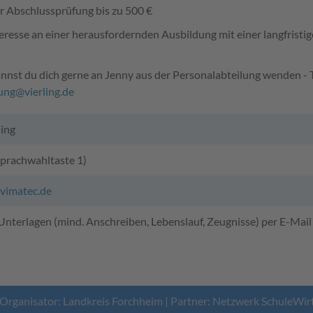
r Abschlussprüfung bis zu 500 €
esse an einer herausfordernden Ausbildung mit einer langfristige
annst du dich gerne an Jenny aus der Personalabteilung wenden 
ng@vierling.de
ling
prachwahltaste 1)
imatec.de
Unterlagen (mind. Anschreiben, Lebenslauf, Zeugnisse) per E-Mail
 Organisator: Landkreis Forchheim | Partner: Netzwerk SchuleWir