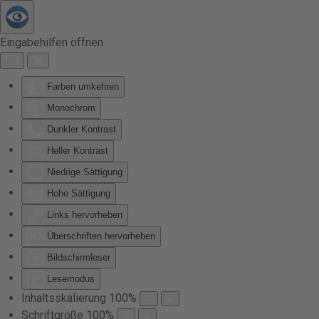
Zum Hauptinhalt springen
Eingabehilfen öffnen
Farben umkehren
Monochrom
Dunkler Kontrast
Heller Kontrast
Niedrige Sättigung
Hohe Sättigung
Links hervorheben
Überschriften hervorheben
Bildschirmleser
Lesemodus
Inhaltsskalierung
100
%
Schriftgröße
100
%