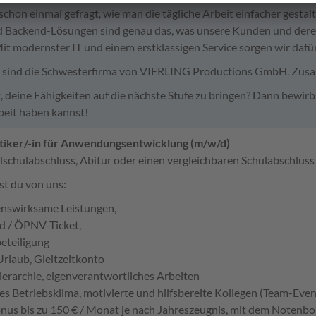
schon einmal gefragt, wie man die tägliche Arbeit einfacher gest
 Backend-Lösungen sind genau das, was unsere Kunden und deren 
Mit modernster IT und einem erstklassigen Service sorgen wir dafür
r sind die Schwesterfirma von VIERLING Productions GmbH. Zusam
t, deine Fähigkeiten auf die nächste Stufe zu bringen? Dann bewirb
beit haben kannst!
tiker/-in für Anwendungsentwicklung (m/w/d)
lschulabschluss, Abitur oder einen vergleichbaren Schulabschluss
t du von uns:
nswirksame Leistungen,
d / ÖPNV-Ticket,
eteiligung
Urlaub, Gleitzeitkonto
ierarchie, eigenverantwortliches Arbeiten
es Betriebsklima, motivierte und hilfsbereite Kollegen (Team-Event
us bis zu 150 € / Monat je nach Jahreszeugnis, mit dem Notenbo