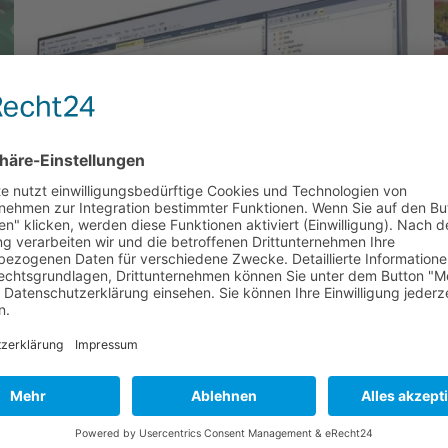
bH
stungen
.de
Str. 21, 91320 Ebermannstadt