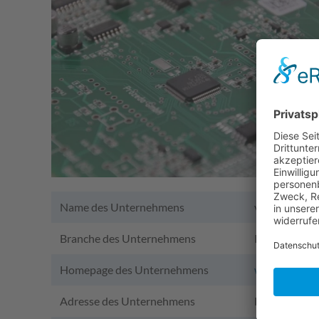
Name des Unternehmens
vimatec Gm
Branche des Unternehmens
IT-Dienstlei
Homepage des Unternehmens
www.vimatec
Adresse des Unternehmens
Pretzfelder 