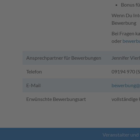
Bonus fü
Wenn Du Inter
Bewerbung
Bei Fragen k
oder
bewerbu
Ansprechpartner für Bewerbungen
Jennifer Vier
Telefon
09194 970 (S
E-Mail
bewerbung@v
Erwünschte Bewerbungsart
vollständige 
Veranstalter und