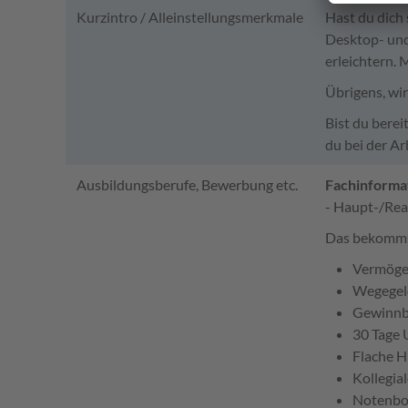
Kurzintro / Alleinstellungsmerkmale
Hast du dich 
Desktop- und
erleichtern. 
Übrigens, wi
Bist du berei
du bei der Ar
Ausbildungsberufe, Bewerbung etc.
Fachinforma
- Haupt-/Rea
Das bekomms
Vermöge
Wegegel
Gewinnb
30 Tage 
Flache H
Kollegial
Notenbon