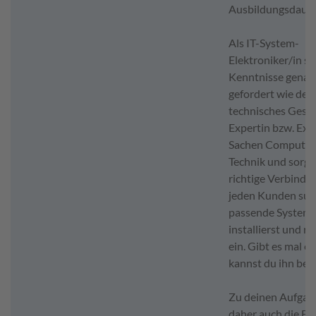
Ausbildungsdauer
Als IT-System-
Elektroniker/in si
Kenntnisse genau
gefordert wie dei
technisches Gesch
Expertin bzw. Exp
Sachen Computer 
Technik und sorgst
richtige Verbindu
jeden Kunden suc
passende System a
installierst und ri
ein. Gibt es mal ei
kannst du ihn beh
Zu deinen Aufgab
daher auch die Be