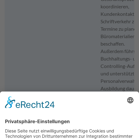
koordinieren,
Kundenkontakte z
Schriftverkehr zu 
Termine zu plane
Büromaterialien z
beschaffen.
Außerdem führst
Buchhaltungs- un
Controlling-Aufg
und unterstützt in
Personalverwaltu
Ausbildung dauert
Regel drei Jahre u
dual, d.h. in der B
und im Betrieb. N
erfolgreichem Ab
stehen dir vielfält
Karrieremöglichke