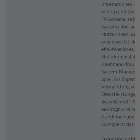
Informationen läu
richtig rund. Das g
IT-Systeme. Je bes
System dabei an s
Nutzerinnen und 
angepasst ist, des
effektiver ist es. 
Stelle kommst du 
Kaufmann/frau für
System-Manageme
Spiel: Als Expertin
Vermarktung von 
Dienstleistungen 
du, welches IT-Sy
benötigt wird, ber
Kundinnen und K
konzipierst das S
Dafür sind nicht n