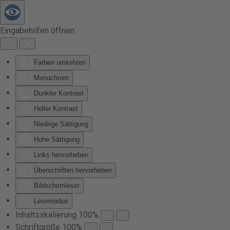
Zum Hauptinhalt springen
Eingabehilfen öffnen
Farben umkehren
Monochrom
Dunkler Kontrast
Heller Kontrast
Niedrige Sättigung
Hohe Sättigung
Links hervorheben
Überschriften hervorheben
Bildschirmleser
Lesemodus
Inhaltsskalierung
100
%
Schriftgröße
100
%