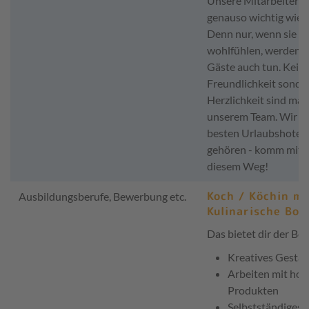
Unsere Mitarbeiter s
genauso wichtig wie j
Denn nur, wenn sie si
wohlfühlen, werden e
Gäste auch tun. Kein
Freundlichkeit sonde
Herzlichkeit sind maß
unserem Team. Wir wo
besten Urlaubshotel
gehören - komm mit u
diesem Weg!
Koch / Köchin m/
Ausbildungsberufe, Bewerbung etc.
Kulinarische Bot
Das bietet dir der Ber
Kreatives Gestal
Arbeiten mit ho
Produkten
Selbstständiges 