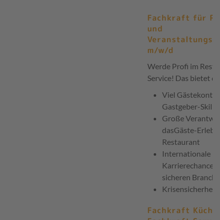
Fachkraft für R
und
Veranstaltungsg
m/w/d
Werde Profi im Resta
Service! Das bietet di
Viel Gästekontak
Gastgeber-Skills
Große Verantwor
dasGäste-Erlebni
Restaurant
Internationale
Karrierechanceni
sicheren Branche
Krisensicherheit
Fachkraft Küche