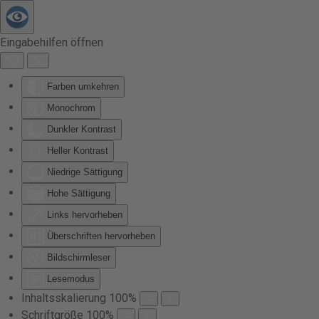
Zum Hauptinhalt springen
Eingabehilfen öffnen
Farben umkehren
Monochrom
Dunkler Kontrast
Heller Kontrast
Niedrige Sättigung
Hohe Sättigung
Links hervorheben
Überschriften hervorheben
Bildschirmleser
Lesemodus
Inhaltsskalierung
100
%
Schriftgröße
100
%