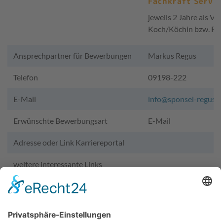
Fachkraft Servic
jeweils 2 Jahre als Vo
Koch/Köchin bzw. Re
Ansprechpartner für Bewerbungen
Markus Regus
Telefon
09198-222
E-Mail
info@sponsel-regus.
Erwünschte Bewerbungsart
E-Mail
Adresse oder Link Karriereportal
weitere interessante Links
Wir benötigen Ihre Zustimmung,
um den YouTube Video-Service