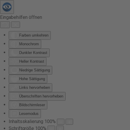
Zum Hauptinhalt springen
Eingabehilfen öffnen
Farben umkehren
Monochrom
Dunkler Kontrast
Heller Kontrast
Niedrige Sättigung
Hohe Sättigung
Links hervorheben
Überschriften hervorheben
Bildschirmleser
Lesemodus
Inhaltsskalierung
100
%
Schriftgröße
100
%