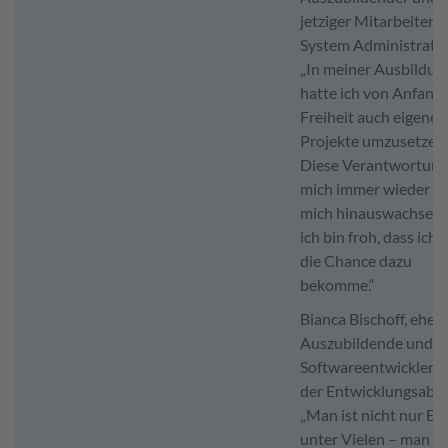
jetziger Mitarbeiter a
System Administrator
„In meiner Ausbildun
hatte ich von Anfang 
Freiheit auch eigene
Projekte umzusetzen.
Diese Verantwortung 
mich immer wieder ü
mich hinauswachsen
ich bin froh, dass ich 
die Chance dazu
bekomme.“
Bianca Bischoff, ehem
Auszubildende und je
Softwareentwicklerin
der Entwicklungsabte
„Man ist nicht nur Ei
unter Vielen – man wi