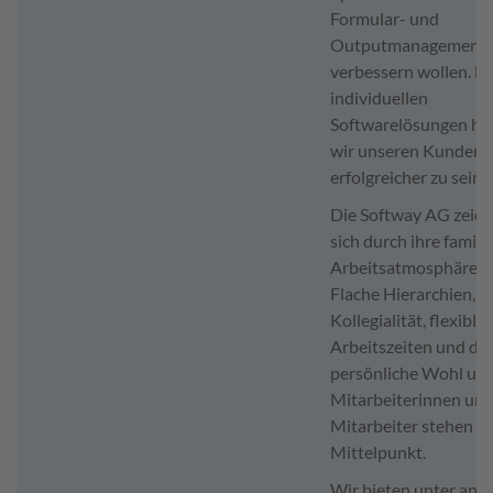
Formular- und
Outputmanagement
verbessern wollen. M
individuellen
Softwarelösungen he
wir unseren Kunden 
erfolgreicher zu sein.
Die Softway AG zeich
sich durch ihre famili
Arbeitsatmosphäre a
Flache Hierarchien,
Kollegialität, flexible
Arbeitszeiten und da
persönliche Wohl uns
Mitarbeiterinnen un
Mitarbeiter stehen i
Mittelpunkt.
Wir bieten unter an