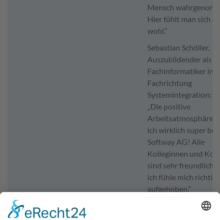
Mensch wahrgenomm
Hier fühlt man sich e
wohl.”
Sebastian Schöller,
Auszubildender als
Fachinformatiker in d
Fachrichtung
Systemintegration:
„Die positive
Arbeitsatmosphäre f
ich wirklich super bei
Softway AG! Alle
Kolleginnen und Koll
sind sehr freundlich 
ich fühle mich richtig 
aufgehoben.”