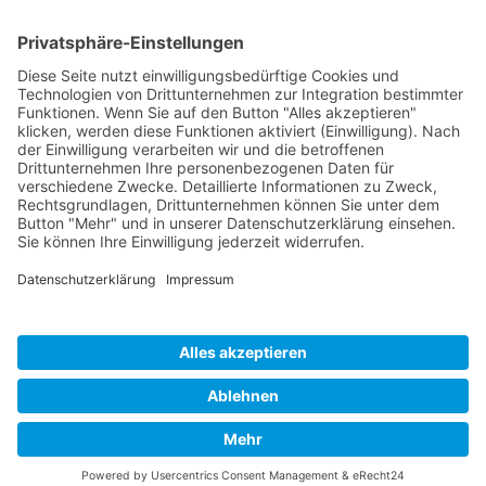
Wir benötigen Ihre Zustimmung,
um den YouTube Video-Service
zu laden!
Wir verwenden einen Service eines Drittanbieters,
um Videoinhalte einzubetten. Dieser Service kann
Daten zu Ihren Aktivitäten sammeln. Bitte lesen Sie
die Details durch und stimmen Sie der Nutzung des
Service zu, um dieses Video anzusehen.
Mehr Informationen
Akzeptieren
powered by
Usercentrics Consent Management
Platform
&
eRecht24
Veranstalter und Organisator: Landkreis Forchheim |
Partner: Netzwerk SchuleWirtschaft Forchheim
Impressum
·
Datenschutz
·
Cookie-Einstellungen