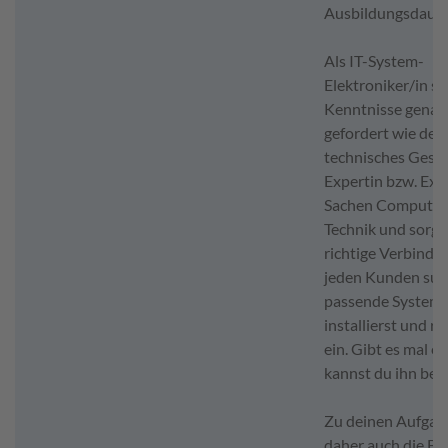
Ausbildungsdauer
Als IT-System-
Elektroniker/in si
Kenntnisse genau
gefordert wie dei
technisches Gesch
Expertin bzw. Exp
Sachen Computer 
Technik und sorgst
richtige Verbindu
jeden Kunden suc
passende System a
installierst und ri
ein. Gibt es mal ei
kannst du ihn beh
Zu deinen Aufgab
daher auch die Be