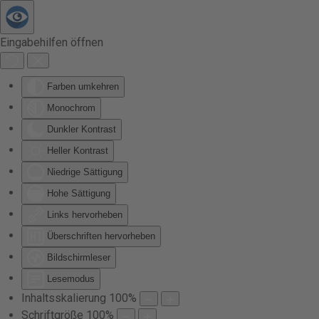
Zum Hauptinhalt springen
Eingabehilfen öffnen
Farben umkehren
Monochrom
Dunkler Kontrast
Heller Kontrast
Niedrige Sättigung
Hohe Sättigung
Links hervorheben
Überschriften hervorheben
Bildschirmleser
Lesemodus
Inhaltsskalierung
100
%
Schriftgröße
100
%