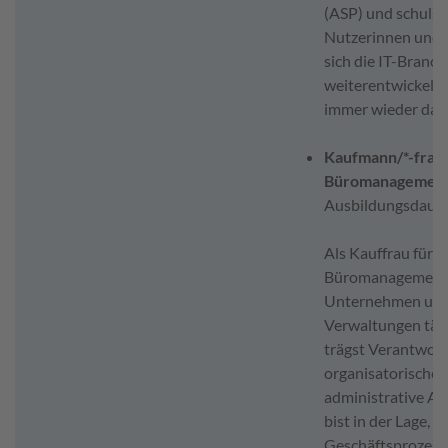
(ASP) und schulst
Nutzerinnen und 
sich die IT-Branch
weiterentwickelt, 
immer wieder daz
Kaufmann/*-frau 
Büromanagemen
Ausbildungsdauer
Als Kauffrau für
Büromanagement b
Unternehmen un
Verwaltungen tät
trägst Verantwort
organisatorische 
administrative A
bist in der Lage,
Geschäftsprozess