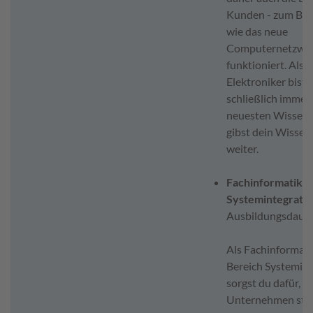
Kunden - zum Beis
wie das neue
Computernetzwe
funktioniert. Als 
Elektroniker bist 
schließlich immer
neuesten Wissen
gibst dein Wissen
weiter.
Fachinformatiker*
Systemintegrati
Ausbildungsdauer
Als Fachinformati
Bereich Systemint
sorgst du dafür, d
Unternehmen stet