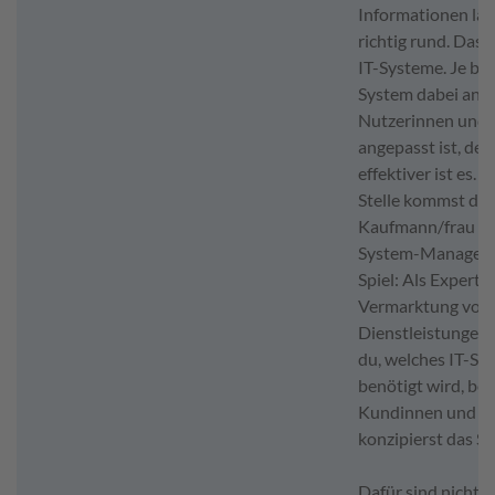
Informationen läu
richtig rund. Das g
IT-Systeme. Je bes
System dabei an s
Nutzerinnen und 
angepasst ist, des
effektiver ist es. 
Stelle kommst du 
Kaufmann/frau für
System-Manageme
Spiel: Als Expertin
Vermarktung von 
Dienstleistungen 
du, welches IT-Sy
benötigt wird, ber
Kundinnen und K
konzipierst das S
Dafür sind nicht n