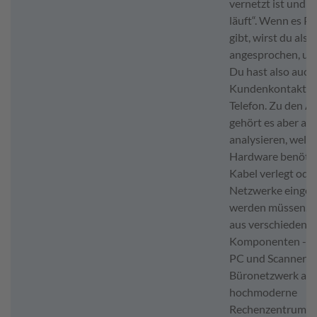
vernetzt ist und d
läuft“. Wenn es P
gibt, wirst du als 
angesprochen, um 
Du hast also auch
Kundenkontakt un
Telefon. Zu den A
gehört es aber au
analysieren, welc
Hardware benötig
Kabel verlegt ode
Netzwerke einger
werden müssen. D
aus verschiedenen
Komponenten - wi
PC und Scanner - 
Büronetzwerk auf, 
hochmoderne
Rechenzentrumsl