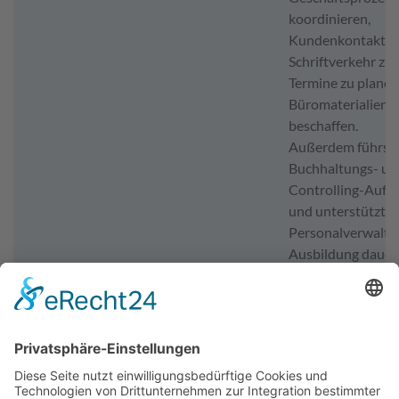
koordinieren,
Kundenkontakte z
Schriftverkehr zu 
Termine zu plane
Büromaterialien z
beschaffen.
Außerdem führst
Buchhaltungs- un
Controlling-Aufg
und unterstützt in
Personalverwaltu
Ausbildung dauert
Regel drei Jahre u
dual, d.h. in der B
und im Betrieb. N
erfolgreichem Ab
stehen dir vielfält
Karrieremöglichke