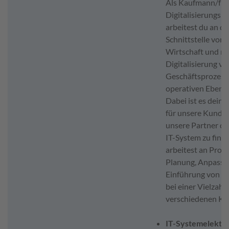
Als Kaufmann/fra
Digitalisierungs
arbeitest du an de
Schnittstelle von
Wirtschaft und m
Digitalisierung vo
Geschäftsprozess
operativen Ebene.
Dabei ist es deine
für unsere Kunde
unsere Partner das
IT-System zu find
arbeitest an Proje
Planung, Anpassu
Einführung von I
bei einer Vielzahl
verschiedenen Ku
IT-Systemelektro