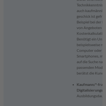
Technikkenntnisse
auch kaufmännisc
geschick ist gefra
Beispiel bei der E
von Angeboten u
Kostenkalkulatio
Benötigt ein Unt
beispielsweise ne
Computer oder F
Smartphones, mac
auf die Suche nac
passenden Model
berätst die Kunde
Kaufmann/*-frau 
Digitalisierung
Ausbildungsdauer