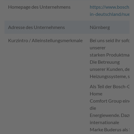
Homepage des Unternehmens
https://www.bosch.
in-deutschland/nuer
Adresse des Unternehmens
Nürnberg
Kurzintro / Alleinstellungsmerkmale
Bei uns seid ihr sofor
unserer
starken Produktmarke
Die Betreuung
unserer Kunden, den 
Heizungssysteme, steh
Als Teil der Bosch-Gr
Home
Comfort Group einen 
die
Energiewende. Dazu g
internationale
Marke Buderus als Sy