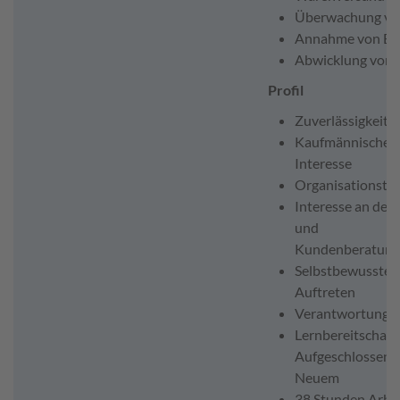
Überwachung von
Annahme von Be
Abwicklung von 
Profil
Zuverlässigkeit u
Kaufmännisches 
Interesse
Organisationstal
Interesse an der
und
Kundenberatung
Selbstbewusstes 
Auftreten
Verantwortungs
Lernbereitschaft
Aufgeschlossenh
Neuem
38 Stunden Arbei