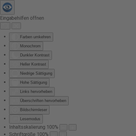
Zum Hauptinhalt springen
Eingabehilfen öffnen
Farben umkehren
Monochrom
Dunkler Kontrast
Heller Kontrast
Niedrige Sättigung
Hohe Sättigung
Links hervorheben
Überschriften hervorheben
Bildschirmleser
Lesemodus
Inhaltsskalierung
100
%
Schriftgröße
100
%