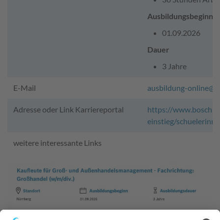
Ausbildungsbeginn
01.09.2026
Dauer
3 Jahre
E-Mail
ausbildung-online@d
Adresse oder Link Karriereportal
https://www.bosch.de
einstieg/schuelerinn
weitere interessante Links