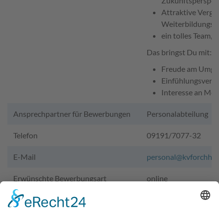
Zukunftsperspek
Attraktive Vergü
Weiterbildungsm
ein tolles Team, 
Das bringst Du mit:
Freude am Umga
Einfühlungsverm
Interesse an Med
Ansprechpartner für Bewerbungen
Personalabteilung
Telefon
09191/7077-32
E-Mail
personal@kvforchhei
Erwünschte Bewerbungsart
online