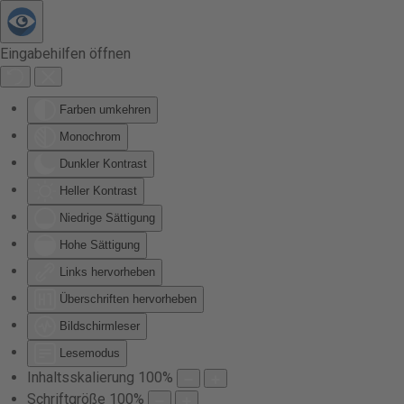
Zum Hauptinhalt springen
Eingabehilfen öffnen
Farben umkehren
Monochrom
Dunkler Kontrast
Heller Kontrast
Niedrige Sättigung
Hohe Sättigung
Links hervorheben
Überschriften hervorheben
Bildschirmleser
Lesemodus
Inhaltsskalierung
100
%
Schriftgröße
100
%