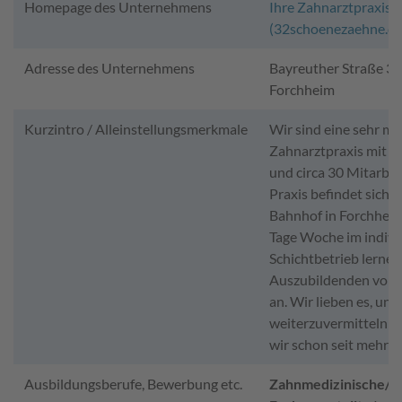
Homepage des Unternehmens
Ihre Zahnarztpraxis 
(32schoenezaehne.de
Adresse des Unternehmens
Bayreuther Straße 39
Forchheim
Kurzintro / Alleinstellungsmerkmale
Wir sind eine sehr m
Zahnarztpraxis mit 4
und circa 30 Mitarbei
Praxis befindet sich 
Bahnhof in Forchheim.
Tage Woche im indivi
Schichtbetrieb lernen
Auszubildenden voll
an. Wir lieben es, un
weiterzuvermitteln u
wir schon seit mehr a
Ausbildungsberufe, Bewerbung etc.
Zahnmedizinische/r