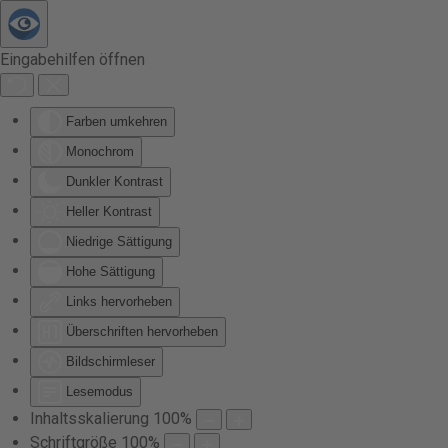
Zum Hauptinhalt springen
Eingabehilfen öffnen
Farben umkehren
Monochrom
Dunkler Kontrast
Heller Kontrast
Niedrige Sättigung
Hohe Sättigung
Links hervorheben
Überschriften hervorheben
Bildschirmleser
Lesemodus
Inhaltsskalierung
100
%
Schriftgröße
100
%