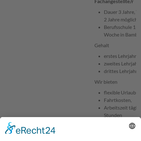
Fachangestellte/r
Dauer 3 Jahre, V
2 Jahre möglich
Berufsschule 1 bi
Woche in Bambe
Gehalt
erstes Lehrjahr 
zweites Lehrjahr
drittes Lehrjahr 
Wir bieten
flexible Urlaubs
Fahrtkosten,
Arbeitszeit tägli
Stunden
Aufstiegsmöglich
Ausbildung
Anforderungsprofil