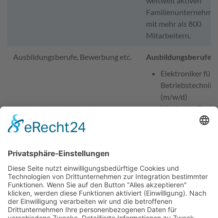
weltweit aktiven
Familienunternehme
mit mehr als 800
Mitarbeitern.
Ausbildungsberufe, Bewerbung etc.
Ausbildungsberufe:
Elektroniker für
Betriebstechnik
(m/w/d)
Mechatroniker
(m/w/d)
Vergütung:
1. AJ: 1.330 €
2. AJ: 1.400 €
3. AJ: 1.450 €
4. AJ: 1.500 €
Ansprechpartner für Bewerbungen
Jan Schollmeier