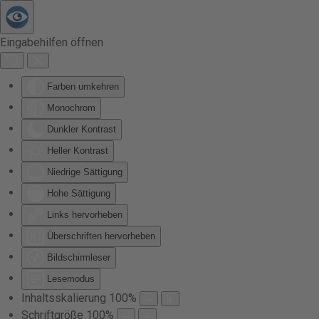
Zum Hauptinhalt springen
Eingabehilfen öffnen
Farben umkehren
Monochrom
Dunkler Kontrast
Heller Kontrast
Niedrige Sättigung
Hohe Sättigung
Links hervorheben
Überschriften hervorheben
Bildschirmleser
Lesemodus
Inhaltsskalierung
100
%
Schriftgröße
100
%