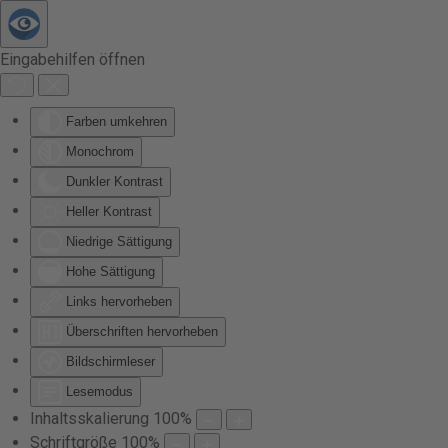
Zum Hauptinhalt springen
Eingabehilfen öffnen
Farben umkehren
Monochrom
Dunkler Kontrast
Heller Kontrast
Niedrige Sättigung
Hohe Sättigung
Links hervorheben
Überschriften hervorheben
Bildschirmleser
Lesemodus
Inhaltsskalierung
100
%
Schriftgröße
100
%