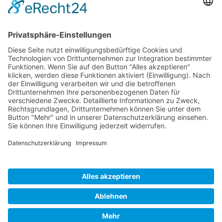
Auf unserer Homepa
finden sie ausführlich
Stellenanzeigen zu d
jeweiligen Ausbildun
Wir freuen uns über
Bewerbung.
Ansprechpartner für Bewerbungen
Brigitte Jachmann-He
Telefon
09126 296 247
E-Mail
jobs@minderleinsmue
Erwünschte Bewerbungsart
per E-Mail
Veranstalter und Organisator: Landkreis Forchheim |
Partner: Netzwerk SchuleWirtschaft Forchheim
Impressum
·
Datenschutz
·
Cookie-Einstellungen