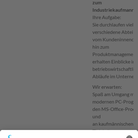
zum
Industriekaufmann/
Ihre Aufgabe:
Sie durchlaufen viele
verschiedene Abteil
vom Kundeninnendien
hin zum
Produktmanagement
erhalten Einblicke in a
betriebswirtschaftlic
Abläufe im Unterneh
Wir erwarten:
Spaß am Umgang mit
modernen PC-Progr
den MS-Office-Prod
und
an kaufmännischen
Tätigkeiten.