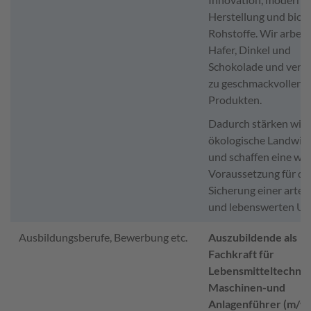
Herstellung und biol
Rohstoffe. Wir arbeit
Hafer, Dinkel und
Schokolade und vered
zu geschmackvollen
Produkten.
Dadurch stärken wir 
ökologische Landwirt
und schaffen eine wic
Voraussetzung für di
Sicherung einer arten
und lebenswerten Um
Ausbildungsberufe, Bewerbung etc.
Auszubildende als
Fachkraft für
Lebensmitteltechnik
Maschinen-und
Anlagenführer (m/w