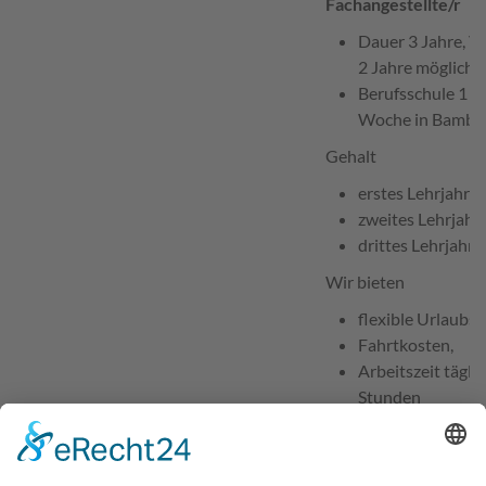
Fachangestellte/r
Dauer 3 Jahre, V
2 Jahre möglich
Berufsschule 1 bi
Woche in Bambe
Gehalt
erstes Lehrjahr 
zweites Lehrjahr
drittes Lehrjahr 
Wir bieten
flexible Urlaubs
Fahrtkosten,
Arbeitszeit tägli
Stunden
Aufstiegsmöglich
Ausbildung
Anforderungsprofil