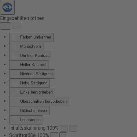
Zum Hauptinhalt springen
Eingabehilfen öffnen
Farben umkehren
Monochrom
Dunkler Kontrast
Heller Kontrast
Niedrige Sättigung
Hohe Sättigung
Links hervorheben
Überschriften hervorheben
Bildschirmleser
Lesemodus
Inhaltsskalierung
100
%
Schriftgröße
100
%