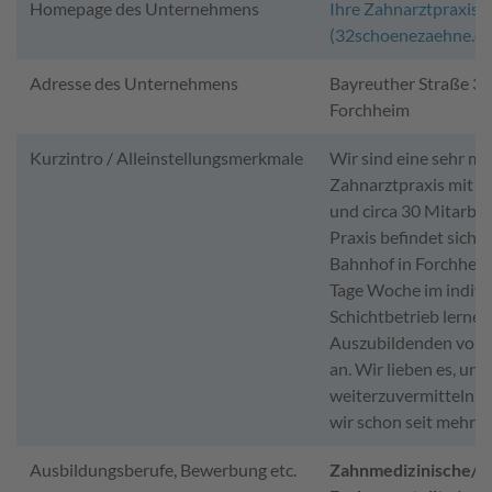
Homepage des Unternehmens
Ihre Zahnarztpraxis 
(32schoenezaehne.de
Adresse des Unternehmens
Bayreuther Straße 39
Forchheim
Kurzintro / Alleinstellungsmerkmale
Wir sind eine sehr m
Zahnarztpraxis mit 4
und circa 30 Mitarbei
Praxis befindet sich 
Bahnhof in Forchheim.
Tage Woche im indivi
Schichtbetrieb lernen
Auszubildenden voll
an. Wir lieben es, un
weiterzuvermitteln u
wir schon seit mehr a
Ausbildungsberufe, Bewerbung etc.
Zahnmedizinische/r